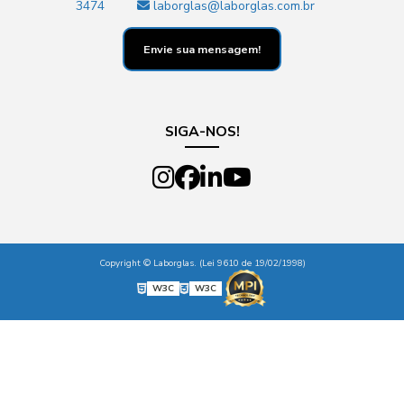
3474
laborglas@laborglas.com.br
Envie sua mensagem!
SIGA-NOS!
Copyright © Laborglas. (Lei 9610 de 19/02/1998)
W3C
W3C