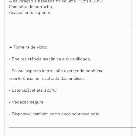
A calibração é baseada no volume ("Ex") a 20°C;
Com pêra de borracha;
Acabamento superior.
___________________________________________________________
►Torneira de vidro:
- Boa resistência mecânica e durabilidade;
- Possui aspecto inerte, não exercendo nenhuma
interferência no resultado das análises;
- Esterilizável até 121°C;
- Vedação segura;
- Disponível também como peça sobressalente.
___________________________________________________________