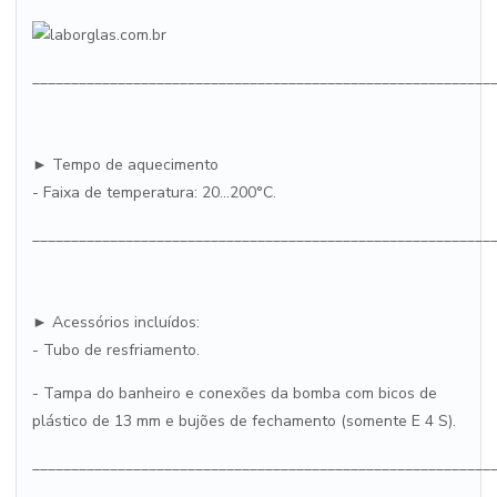
___________________________________________________________
► Tempo de aquecimento
- Faixa de temperatura: 20...200°C.
___________________________________________________________
► Acessórios incluídos:
- Tubo de resfriamento.
- Tampa do banheiro e conexões da bomba com bicos de
plástico de 13 mm e bujões de fechamento (somente E 4 S).
___________________________________________________________