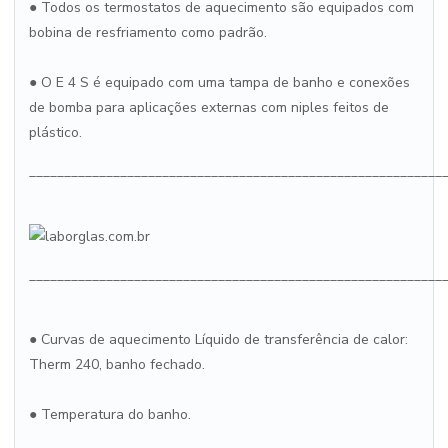
● Todos os termostatos de aquecimento são equipados com
bobina de resfriamento como padrão.
● O E 4 S é equipado com uma tampa de banho e conexões
de bomba para aplicações externas com niples feitos de
plástico.
___________________________________________________________
___________________________________________________________
● Curvas de aquecimento Líquido de transferência de calor:
Therm 240, banho fechado.
● Temperatura do banho.