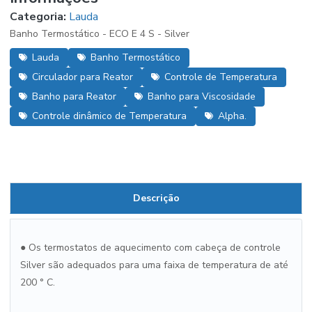
Categoria:
Lauda
Banho Termostático - ECO E 4 S - Silver
Lauda
Banho Termostático
Circulador para Reator
Controle de Temperatura
Banho para Reator
Banho para Viscosidade
Controle dinâmico de Temperatura
Alpha.
Descrição
● Os termostatos de aquecimento com cabeça de controle
Silver são adequados para uma faixa de temperatura de até
200 ° C.