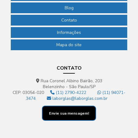
Blog
Contato
Informações
Mapa do site
CONTATO
Rua Coronel Albino Bairão, 203
Belenzinho - São Paulo/SP
CEP: 03054-020
(11) 2790-4222
(11) 94071-
3474
laborglas@laborglas.com.br
Envie sua mensagem!