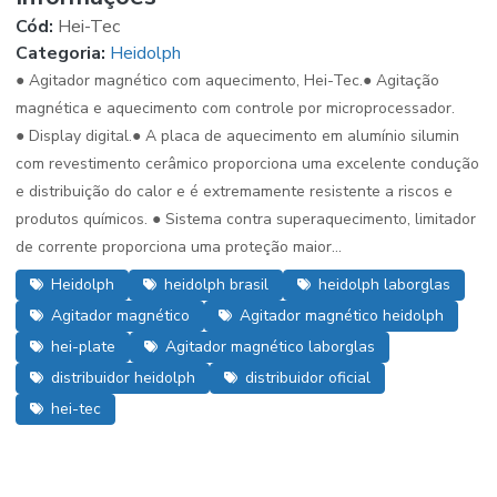
Cód:
Hei-Tec
Categoria:
Heidolph
● Agitador magnético com aquecimento, Hei-Tec.● Agitação
magnética e aquecimento com controle por microprocessador.
● Display digital.● A placa de aquecimento em alumínio silumin
com revestimento cerâmico proporciona uma excelente condução
e distribuição do calor e é extremamente resistente a riscos e
produtos químicos. ● Sistema contra superaquecimento, limitador
de corrente proporciona uma proteção maior...
Heidolph
heidolph brasil
heidolph laborglas
Agitador magnético
Agitador magnético heidolph
hei-plate
Agitador magnético laborglas
distribuidor heidolph
distribuidor oficial
hei-tec