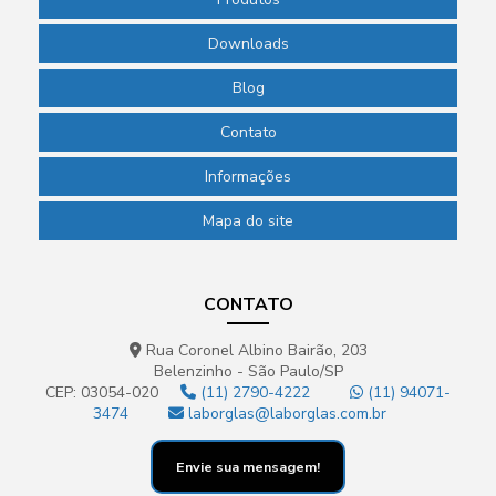
Downloads
Blog
Contato
Informações
Mapa do site
CONTATO
Rua Coronel Albino Bairão, 203
Belenzinho - São Paulo/SP
CEP: 03054-020
(11) 2790-4222
(11) 94071-
3474
laborglas@laborglas.com.br
Envie sua mensagem!