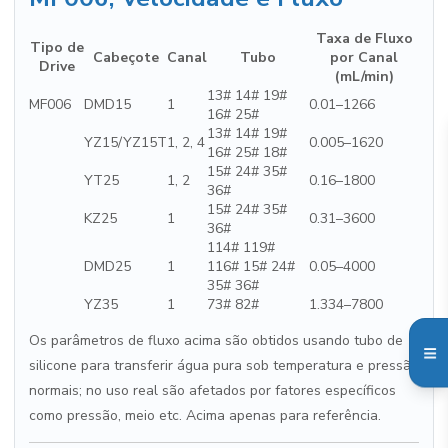
Taxa de Fluxo
Tipo de
Cabeçote
Canal
Tubo
por Canal
Drive
(mL/min)
13# 14# 19#
MF006
DMD15
1
0.01–1266
16# 25#
13# 14# 19#
YZ15/YZ15T
1, 2, 4
0.005–1620
16# 25# 18#
15# 24# 35#
YT25
1, 2
0.16–1800
36#
15# 24# 35#
KZ25
1
0.31–3600
36#
114# 119#
DMD25
1
116# 15# 24#
0.05–4000
35# 36#
YZ35
1
73# 82#
1.334–7800
Os parâmetros de fluxo acima são obtidos usando tubo de
silicone para transferir água pura sob temperatura e pressão
normais; no uso real são afetados por fatores específicos
como pressão, meio etc. Acima apenas para referência.