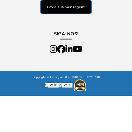
Envie sua mensagem!
SIGA-NOS!
Copyright © Laborglas. (Lei 9610 de 19/02/1998)
W3C
W3C