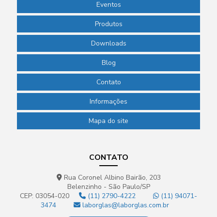
Eventos
Produtos
Downloads
Blog
Contato
Informações
Mapa do site
CONTATO
Rua Coronel Albino Bairão, 203
Belenzinho - São Paulo/SP
CEP: 03054-020
(11) 2790-4222
(11) 94071-
3474
laborglas@laborglas.com.br