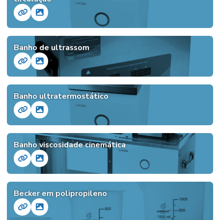
Banho de ultrassom
Banho ultratermostático
Banho viscosidade cinemática
Becker em polipropileno