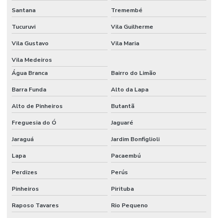
Dispensador de líquidos
Santana
Tremembé
Tucuruvi
Vila Guilherme
Dispensador de líquidos para laboratório
Vila Gustavo
Vila Maria
Distribuidor wheaton
Vila Medeiros
Eletrodo de ph
Água Branca
Bairro do Limão
Eletrodo de ph preço
Barra Funda
Alto da Lapa
Equipamentos cromatográficos
Alto de Pinheiros
Butantã
Equipamentos para laboratório de química
Freguesia do Ó
Jaguaré
Equipamentos de laboratório de química banho maria
Jaraguá
Jardim Bonfiglioli
Espátula para laboratório
Lapa
Pacaembú
Espátula para laboratório de química
Perdizes
Perús
Pinheiros
Pirituba
Espectrofotômetro análise de água
Raposo Tavares
Rio Pequeno
Espectrofotômetro comprar