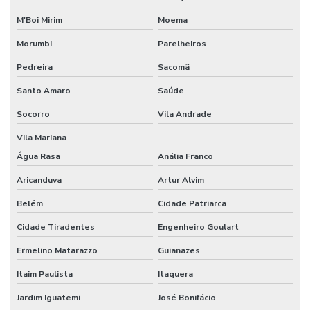
Frasco bod
M'Boi Mirim
Moema
Frasco Erlenmeyer graduado
Morumbi
Parelheiros
Frasco lavador de gases tipo drechsel
Pedreira
Sacomã
Frasco mariotte
Santo Amaro
Saúde
Frasco mariotte com torneira
Socorro
Vila Andrade
Frasco reagente graduado tampa azul preço
Vila Mariana
Água Rasa
Anália Franco
Frasco reagente com tampa de rosca
Aricanduva
Artur Alvim
Frasco roller
Belém
Cidade Patriarca
Frasco roux
Cidade Tiradentes
Engenheiro Goulart
Freezer para laboratório
Ermelino Matarazzo
Guianazes
Funil de separação laboratório
Itaim Paulista
Itaquera
Funil de separação preço
Jardim Iguatemi
José Bonifácio