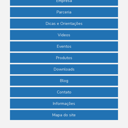
Empresa
Phmetro de bolso preço
Parceria
Phmetro digital
Dicas e Orientações
Phmetro portátil preço
Videos
Picnômetro de vidro
Eventos
Picnômetro de vidro com termômetro
Produtos
Pipeta de laboratório
Downloads
Pipeta para laboratório de química
Blog
Pipeta pasteur descartável
Contato
Pipeta pasteur plástico preço
Informações
Pipetador automático
Mapa do site
Pipetador manual preço
Pipetadores para laboratório