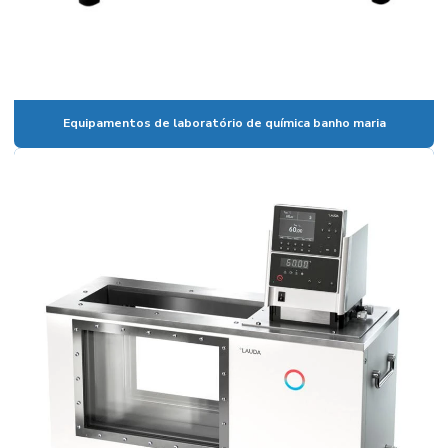
Câmara climática para laboratório
Câmara fotoestabilidade
Câmaras climáticas
Equipamentos de laboratório de química banho maria
Centrífuga para laboratório
Centrífuga para laboratório de análises clínicas
Certificado de calibração de vidraria
Coluna cromatográfica de vidro
Condensador para laboratório
Condutivimetro de bancada
Condutivímetro de bancada preço
Condutivímetro portátil
Condutivimetro portátil preço