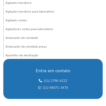
Agitador mecânico
Agitador mecânico para laboratório
Agitador vortex
Agitadores vortex para laboratório
Analisador de umidade
Analisador de umidade preço
Aparelho de destilação
Aparelho de destilação fracionada
Entre em contato
Aparelho para determinação de arsênio
(11) 2790-4222
Aquecedor para laboratório
(11) 94071-3474
Balança analítica
Balança analítica preço