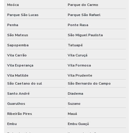
Haste magnética
Moóca
Parque do Carmo
Haste magnética flexível
Parque São Lucas
Parque São Rafael
Homogeneizador tipo stomacher
Penha
Ponte Rasa
São Mateus
São Miguel Paulista
Hplc equipamento
Sapopemba
Tatuapé
Incubadora laboratório
Vila Carrão
Vila Curuçá
Incubadora Shaker
Vila Esperança
Vila Formosa
Kit para análise de água
Vila Matilde
Vila Prudente
Kit de vidrarias para laboratório
São Caetano do sul
São Bernardo do Campo
Lâmina de vidro
Santo André
Diadema
Lamínula de vidro
Guarulhos
Suzano
Macropipetador manual
Ribeirão Pires
Mauá
Macropipetador preço
Embu
Embu Guaçú