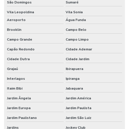
São Domingos
Sumaré
Estufa de secagem digital
Vila Leopoldina
Vila Sonia
Estufa de secagem digital para laboratório
Aeroporto
Água Funda
Estufa de secagem para laboratório
Brooklin
Campo Belo
Fábrica de vidraria para laboratório
Campo Grande
Campo Limpo
Fabricante de vidrarias para laboratório
Capão Redondo
Cidade Ademar
Filtro de seringa
Cidade Dutra
Cidade Jardim
Filtro de ventilação
Grajaú
Ibirapuera
Interlagos
Ipiranga
Fornecedor de vidraria para laboratório
Itaim Bibi
Jabaquara
Fornecedores de materiais para laboratório
Jardim Ângela
Jardim América
Forno para laboratório
Jardim Europa
Jardim Paulista
Forno mufla
Jardim Paulistano
Jardim São Luiz
Forno mufla preço
Jardins
Jockey Club