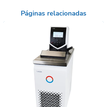
Balança para densidade
Balança semi analítica
Páginas relacionadas
Balança semi analítica preço
Balanças industriais preços
Balão fundo redondo
Balão volumétrico comprar
Balão volumétrico preço
Balão volumétrico de vidro
Banho para calibração de termômetros
Banho de circulação
Banho maria digital
Banho maria digital para laboratório