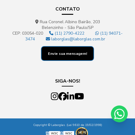
CONTATO
Placa de petri para laboratório
Ponteira para laboratório
Rua Coronel Albino Bairão, 203
Belenzinho - São Paulo/SP
Ponteira para micropipeta
CEP: 03054-020
(11) 2790-4222
(11) 94071-
3474
laborglas@laborglas.com.br
Proveta para laboratório
Envie sua mensagem!
Proveta de polipropileno
Proveta de vidro graduada
Pvdf
SIGA-NOS!
Reator de vidro
Reator de vidro encamisado
Reator de vidro para laboratório
Rede de vácuo
Copyright © Laborglas. (Lei 9610 de 19/02/1998)
Refratómetro digital
W3C
W3C