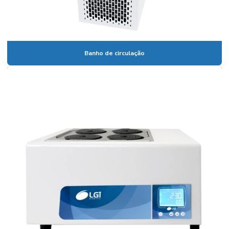
Bureta digital
Bureta digital preço
Banho de circulação
Bureta graduada
Bureta graduada 25 ml
Bureta graduada preço
Bureta laboratório
Cadinho de Porcelana
Cadinho de porcelana preço
Cadinho de porcelana temperatura máxima
Calibração de vidrarias de laboratório
Calibração de vidrarias rbc
Câmara climática para estudo de estabilidade