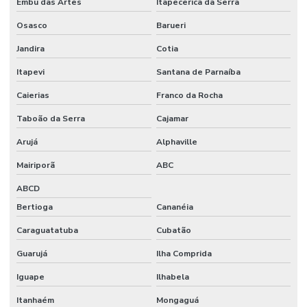
Embu das Artes
Itapecerica da Serra
Manifold filtração
Osasco
Barueri
Manta aquecedora
Jandira
Cotia
Manta aquecedora laboratório preço
Itapevi
Santana de Parnaíba
Materiais para laboratório
Caierias
Franco da Rocha
Medidor de ion seletivo
Taboão da Serra
Cajamar
Medidor de ise
Arujá
Alphaville
Medidor multiparametros de água
Mairiporã
ABC
Medidor de oxigênio dissolvido
ABCD
Medidor de potássio
Bertioga
Cananéia
Caraguatatuba
Cubatão
Medidor de sal
Guarujá
Ilha Comprida
Medidor de sódio
Iguape
Ilhabela
Medidores para agricultura
Itanhaém
Mongaguá