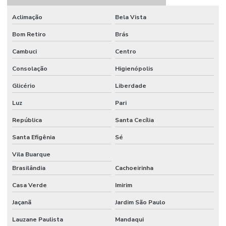
Copo becker de vidro
Aclimação
Bela Vista
Copo becker vidro graduado
Bom Retiro
Brás
Cuba para cromatografia
Cambuci
Centro
Cuba para dissolutor
Consolação
Higienópolis
Glicério
Liberdade
Datalogger
Luz
Pari
Dessecador a vácuo
República
Santa Cecília
Dessecador a vácuo preço
Santa Efigênia
Sé
Dessecador a vácuo vidro
Vila Buarque
Destilador de nitrogênio
Brasilândia
Cachoeirinha
Destilador de nitrogênio preço
Casa Verde
Imirim
Dispensador para laboratório
Jaçanã
Jardim São Paulo
Dispensador laboratório de química
Lauzane Paulista
Mandaqui