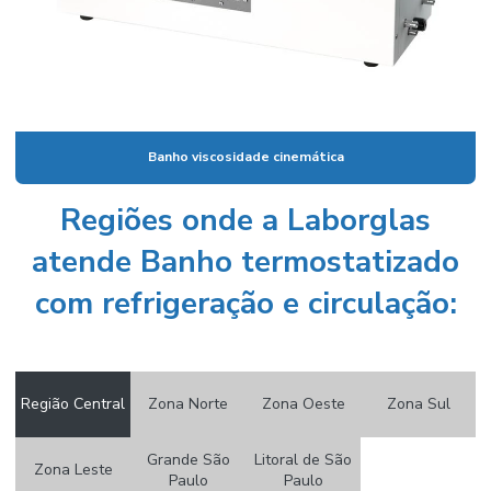
Cone imhoff graduado
Cone imhoff graduado em vidro
Conjunto de destilação
Conjunto extrator de soxhlet
Banho viscosidade cinemática
Conjunto de filtração
Regiões onde a Laborglas
Conjunto de filtração a vácuo
atende Banho termostatizado
Conserto de vidraria de laboratório
com refrigeração e circulação:
Consumíveis icp
Consumíveis para laboratório
Contador de colônias
Região Central
Zona Norte
Zona Oeste
Zona Sul
Controlador de vácuo
Grande São
Litoral de São
Zona Leste
Copo becker graduado
Paulo
Paulo