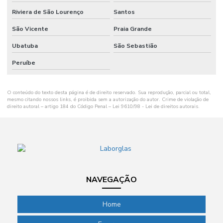
Membrana de filtração
Riviera de São Lourenço
Santos
Microcentrífuga refrigerada
São Vicente
Praia Grande
Microcentrifugas para laboratório
Ubatuba
São Sebastião
Micropipeta para laboratório
Peruíbe
Microscópio invertido preço
Microtubo para centrífuga
O conteúdo do texto desta página é de direito reservado. Sua reprodução, parcial ou total,
mesmo citando nossos links, é proibida sem a autorização do autor. Crime de violação de
direito autoral – artigo 184 do Código Penal –
Lei 9610/98 - Lei de direitos autorais
.
Microtubo para centrifugação
Multiparâmetros
Papel filtro laboratório
Papel filtro qualitativo
NAVEGAÇÃO
Papel filtro quantitativo
Pass through para laboratório
Home
Phmetro de bolso