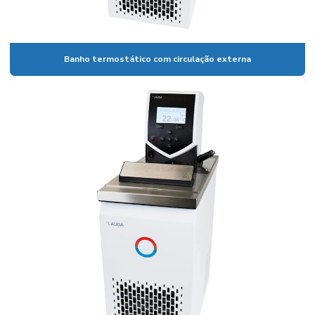
Banho maria de laboratório
Banho maria de laboratório preço
Banho termostático com circulação externa
Banho termostático com circulação externa
Banho termostático lauda
Banho termostatizado com refrigeração e circulação
Banho de ultrassom
Banho ultratermostático
Banho viscosidade cinemática
Becker em polipropileno
Bomba de membrana
Bomba peristaltica
Bomba de vácuo
Bomba de vácuo de palhetas rotativas