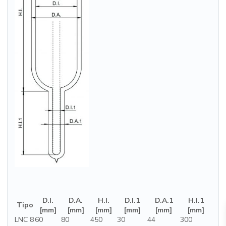
D.I.
D.A.
H.I.
D.I.1
D.A.1
H.I.1
Tipo
[mm]
[mm]
[mm]
[mm]
[mm]
[mm]
LNC 8
60
80
450
30
44
300