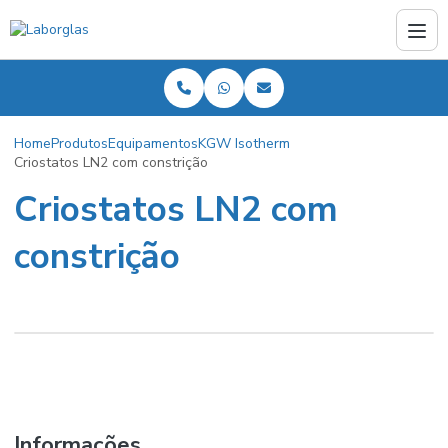
Home
Produtos
Equipamentos
KGW Isotherm
Criostatos LN2 com constrição
Criostatos LN2 com
constrição
Informações