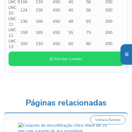
LNC 9
104
130
450
40
56
300
LNC
124
150
450
40
56
300
10
LNC
136
160
450
48
65
300
11
LNC
158
185
450
55
75
300
12
LNC
200
230
450
60
80
300
13
Solicitar Contato
Páginas relacionadas
Vidraria Kimble