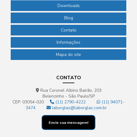
Downloads
Blog
Contato
Informações
Mapa do site
CONTATO
Rua Coronel Albino Bairão, 203
Belenzinho - São Paulo/SP
CEP: 03054-020
(11) 2790-4222
(11) 94071-
3474
laborglas@laborglas.com.br
Envie sua mensagem!