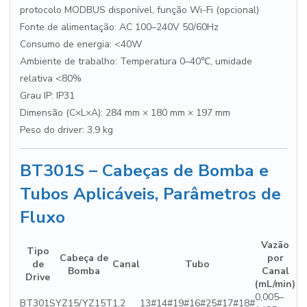
protocolo MODBUS disponível, função Wi-Fi (opcional)
Fonte de alimentação: AC 100–240V 50/60Hz
Consumo de energia: <40W
Ambiente de trabalho: Temperatura 0–40℃, umidade
relativa <80%
Grau IP: IP31
Dimensão (C×L×A): 284 mm × 180 mm × 197 mm
Peso do driver: 3,9 kg
BT301S – Cabeças de Bomba e
Tubos Aplicáveis, Parâmetros de
Fluxo
Vazão
Tipo
Cabeça de
por
de
Canal
Tubo
Bomba
Canal
Drive
(mL/min)
0,005–
BT301S
YZ15/YZ15T
1,2
13#14#19#16#25#17#18#