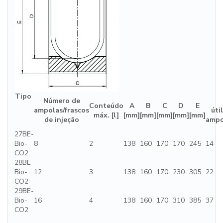
Tipo
Número de
Conteúdo
A
B
C
D
E
ampolas/frascos
úti
máx. [l]
[mm]
[mm]
[mm]
[mm]
[mm]
de injeção
ampo
27BE-
Bio-
8
2
138
160
170
170
245
14
CO2
28BE-
Bio-
12
3
138
160
170
230
305
22
CO2
29BE-
Bio-
16
4
138
160
170
310
385
37
CO2