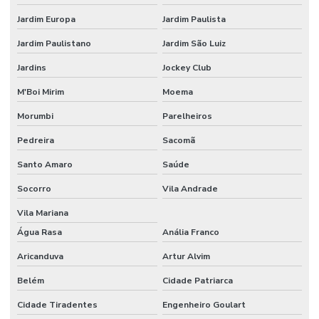
Forno para laboratório
Jardim Europa
Jardim Paulista
Forno mufla
Jardim Paulistano
Jardim São Luiz
Forno mufla preço
Jardins
Jockey Club
Frasco bod
M'Boi Mirim
Moema
Frasco Erlenmeyer graduado
Morumbi
Parelheiros
Frasco lavador de gases tipo drechsel
Pedreira
Sacomã
Frasco mariotte
Santo Amaro
Saúde
Frasco mariotte com torneira
Socorro
Vila Andrade
Frasco reagente graduado tampa azul preço
Vila Mariana
Água Rasa
Anália Franco
Frasco reagente com tampa de rosca
Aricanduva
Artur Alvim
Frasco roller
Belém
Cidade Patriarca
Frasco roux
Cidade Tiradentes
Engenheiro Goulart
Freezer para laboratório