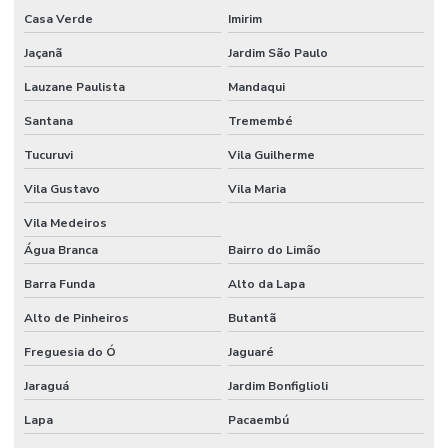
Destilador de nitrogênio preço
Casa Verde
Imirim
Dispensador para laboratório
Jaçanã
Jardim São Paulo
Dispensador laboratório de química
Lauzane Paulista
Mandaqui
Dispensador de líquidos
Santana
Tremembé
Tucuruvi
Vila Guilherme
Dispensador de líquidos para laboratório
Vila Gustavo
Vila Maria
Distribuidor wheaton
Vila Medeiros
Eletrodo de ph
Água Branca
Bairro do Limão
Eletrodo de ph preço
Barra Funda
Alto da Lapa
Equipamentos cromatográficos
Alto de Pinheiros
Butantã
Equipamentos para laboratório de química
Freguesia do Ó
Jaguaré
Equipamentos de laboratório de química banho maria
Jaraguá
Jardim Bonfiglioli
Espátula para laboratório
Lapa
Pacaembú