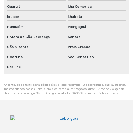
Guarujá
Ilha Comprida
Medidor de sódio
Iguape
Ilhabela
Medidores para agricultura
Itanhaém
Mongaguá
Membrana de filtração
Riviera de São Lourenço
Santos
Microcentrífuga refrigerada
São Vicente
Praia Grande
Microcentrifugas para laboratório
Ubatuba
São Sebastião
Micropipeta para laboratório
Peruíbe
Microscópio invertido preço
Microtubo para centrífuga
O conteúdo do texto desta página é de direito reservado. Sua reprodução, parcial ou total,
mesmo citando nossos links, é proibida sem a autorização do autor. Crime de violação de
direito autoral – artigo 184 do Código Penal –
Lei 9610/98 - Lei de direitos autorais
.
Microtubo para centrifugação
Multiparâmetros
Papel filtro laboratório
Papel filtro qualitativo