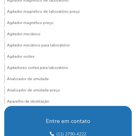
Agitador magnético de laboratório
Agitador magnético de laboratório preço
Agitador magnético preço
Agitador mecânico
Agitador mecânico para laboratório
Agitador vortex
Agitadores vortex para laboratório
Analisador de umidade
Analisador de umidade preço
Aparelho de destilação
Aparelho de destilação fracionada
Entre em contato
Aparelho para determinação de arsênio
(11) 2790-4222
Aquecedor para laboratório