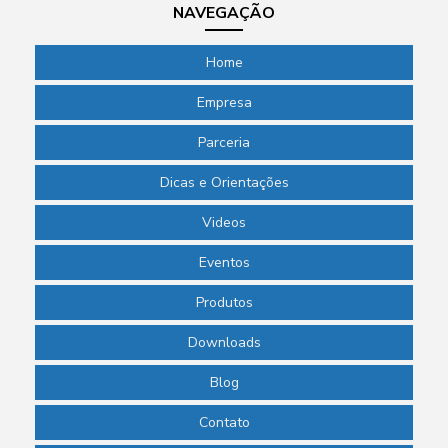
NAVEGAÇÃO
Papel filtro quantitativo
Pass through para laboratório
Home
Phmetro de bolso
Empresa
Phmetro de bolso preço
Parceria
Phmetro digital
Dicas e Orientações
Phmetro portátil preço
Videos
Picnômetro de vidro
Eventos
Picnômetro de vidro com termômetro
Produtos
Pipeta de laboratório
Downloads
Pipeta para laboratório de química
Blog
Pipeta pasteur descartável
Contato
Pipeta pasteur plástico preço