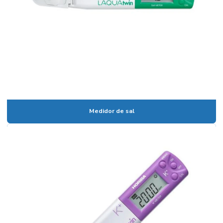
Calibração de vidrarias de laboratório
Calibração de vidrarias rbc
Câmara climática para estudo de estabilidade
Câmara climática para laboratório
Câmara fotoestabilidade
Câmaras climáticas
Medidor de sal
Centrífuga para laboratório
Centrífuga para laboratório de análises clínicas
Certificado de calibração de vidraria
Coluna cromatográfica de vidro
Condensador para laboratório
Condutivimetro de bancada