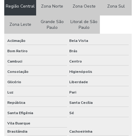
Contador de colônias
Região Central
Zona Norte
Zona Oeste
Zona Sul
Controlador de vácuo
Grande São
Litoral de São
Zona Leste
Copo becker graduado
Paulo
Paulo
Copo becker de vidro
Aclimação
Bela Vista
Copo becker vidro graduado
Bom Retiro
Brás
Cuba para cromatografia
Cambuci
Centro
Cuba para dissolutor
Consolação
Higienópolis
Glicério
Liberdade
Datalogger
Luz
Pari
Dessecador a vácuo
República
Santa Cecília
Dessecador a vácuo preço
Santa Efigênia
Sé
Dessecador a vácuo vidro
Vila Buarque
Destilador de nitrogênio
Brasilândia
Cachoeirinha