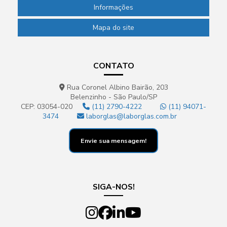
Informações
Pipetador automático
Mapa do site
Pipetador manual preço
Pipetadores para laboratório
CONTATO
Placa de petri para laboratório
Ponteira para laboratório
Rua Coronel Albino Bairão, 203
Belenzinho - São Paulo/SP
Ponteira para micropipeta
CEP: 03054-020
(11) 2790-4222
(11) 94071-
3474
laborglas@laborglas.com.br
Proveta para laboratório
Envie sua mensagem!
Proveta de polipropileno
Proveta de vidro graduada
Pvdf
SIGA-NOS!
Reator de vidro
Reator de vidro encamisado