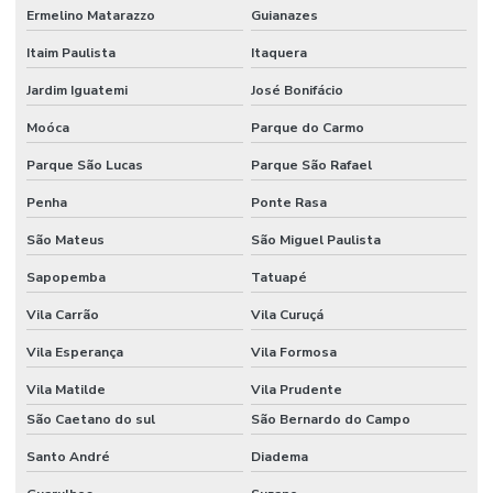
Ermelino Matarazzo
Guianazes
Funil de separação laboratório
Itaim Paulista
Itaquera
Funil de separação preço
Jardim Iguatemi
José Bonifácio
Haste magnética
Moóca
Parque do Carmo
Haste magnética flexível
Parque São Lucas
Parque São Rafael
Homogeneizador tipo stomacher
Penha
Ponte Rasa
São Mateus
São Miguel Paulista
Hplc equipamento
Sapopemba
Tatuapé
Incubadora laboratório
Vila Carrão
Vila Curuçá
Incubadora Shaker
Vila Esperança
Vila Formosa
Kit para análise de água
Vila Matilde
Vila Prudente
Kit de vidrarias para laboratório
São Caetano do sul
São Bernardo do Campo
Lâmina de vidro
Santo André
Diadema
Lamínula de vidro