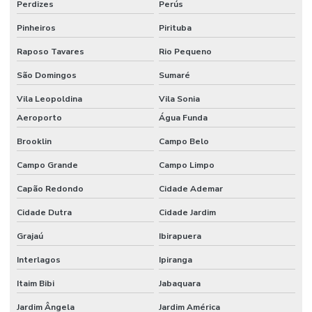
Espátula para laboratório de química
Perdizes
Perús
Pinheiros
Pirituba
Espectrofotômetro análise de água
Raposo Tavares
Rio Pequeno
Espectrofotômetro comprar
São Domingos
Sumaré
Estufa de secagem digital
Vila Leopoldina
Vila Sonia
Estufa de secagem digital para laboratório
Aeroporto
Água Funda
Estufa de secagem para laboratório
Brooklin
Campo Belo
Fábrica de vidraria para laboratório
Campo Grande
Campo Limpo
Fabricante de vidrarias para laboratório
Capão Redondo
Cidade Ademar
Filtro de seringa
Cidade Dutra
Cidade Jardim
Filtro de ventilação
Grajaú
Ibirapuera
Interlagos
Ipiranga
Fornecedor de vidraria para laboratório
Itaim Bibi
Jabaquara
Fornecedores de materiais para laboratório
Jardim Ângela
Jardim América