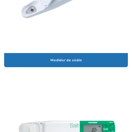
Bomba peristaltica
Bomba de vácuo
Bomba de vácuo de palhetas rotativas
Bureta digital
Bureta digital preço
Medidor de sódio
Bureta graduada
Bureta graduada 25 ml
Bureta graduada preço
Bureta laboratório
Cadinho de Porcelana
Cadinho de porcelana preço
Cadinho de porcelana temperatura máxima