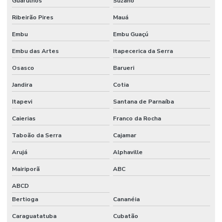
Guarulhos
Suzano
Macropipetador manual
Ribeirão Pires
Mauá
Macropipetador preço
Embu
Embu Guaçú
Embu das Artes
Itapecerica da Serra
Manifold filtração
Osasco
Barueri
Manta aquecedora
Jandira
Cotia
Manta aquecedora laboratório preço
Itapevi
Santana de Parnaíba
Materiais para laboratório
Caierias
Franco da Rocha
Medidor de ion seletivo
Taboão da Serra
Cajamar
Medidor de ise
Arujá
Alphaville
Medidor multiparametros de água
Mairiporã
ABC
Medidor de oxigênio dissolvido
ABCD
Medidor de potássio
Bertioga
Cananéia
Caraguatatuba
Cubatão
Medidor de sal