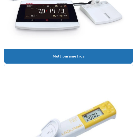
Banho maria digital
Banho maria digital para laboratório
Banho maria de laboratório
Banho maria de laboratório preço
Banho termostático com circulação externa
Multiparâmetros
Banho termostático lauda
Banho termostatizado com refrigeração e circulação
Banho de ultrassom
Banho ultratermostático
Banho viscosidade cinemática
Becker em polipropileno
Bomba de membrana