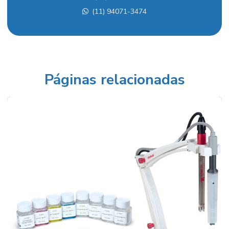
(11) 94071-3474
Balança analítica
Balança analítica preço
Balança para densidade
Balança semi analítica
Páginas relacionadas
Balança semi analítica preço
Balanças industriais preços
Balão fundo redondo
Balão volumétrico comprar
Balão volumétrico preço
Balão volumétrico de vidro
Banho para calibração de termômetros
Banho de circulação