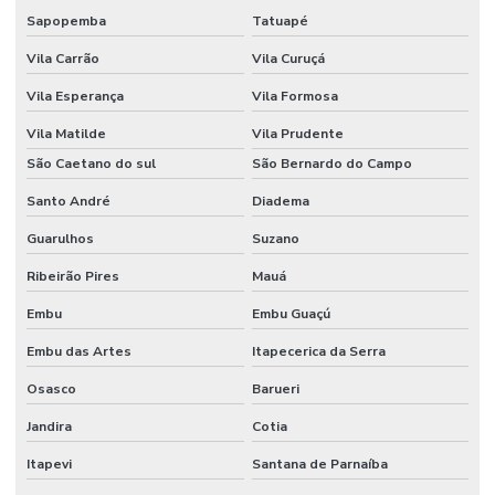
Funil de separação laboratório
Sapopemba
Tatuapé
Funil de separação preço
Vila Carrão
Vila Curuçá
Haste magnética
Vila Esperança
Vila Formosa
Vila Matilde
Vila Prudente
Haste magnética flexível
São Caetano do sul
São Bernardo do Campo
Homogeneizador tipo stomacher
Santo André
Diadema
Hplc equipamento
Guarulhos
Suzano
Incubadora laboratório
Ribeirão Pires
Mauá
Incubadora Shaker
Embu
Embu Guaçú
Kit para análise de água
Embu das Artes
Itapecerica da Serra
Kit de vidrarias para laboratório
Osasco
Barueri
Lâmina de vidro
Jandira
Cotia
Lamínula de vidro
Itapevi
Santana de Parnaíba