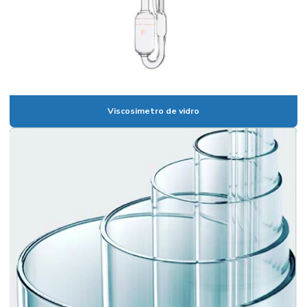
Banho maria digital
Banho maria digital para laboratório
Banho maria de laboratório
Banho maria de laboratório preço
Banho termostático com circulação externa
Viscosimetro de vidro
Banho termostático lauda
Banho termostatizado com refrigeração e circulação
Banho de ultrassom
Banho ultratermostático
Banho viscosidade cinemática
Becker em polipropileno
Bomba de membrana