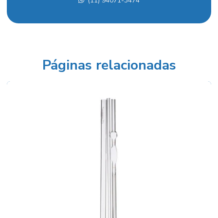
(11) 94071-3474
Balança analítica
Balança analítica preço
Balança para densidade
Balança semi analítica
Páginas relacionadas
Balança semi analítica preço
Balanças industriais preços
Balão fundo redondo
Balão volumétrico comprar
Balão volumétrico preço
Balão volumétrico de vidro
Banho para calibração de termômetros
Banho de circulação