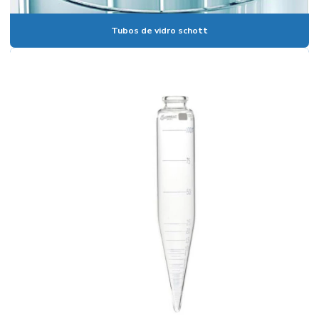
Bomba peristaltica
Bomba de vácuo
Tubos de vidro schott
Bomba de vácuo de palhetas rotativas
Bureta digital
Bureta digital preço
Bureta graduada
Bureta graduada 25 ml
Bureta graduada preço
Bureta laboratório
Cadinho de Porcelana
Cadinho de porcelana preço
Cadinho de porcelana temperatura máxima
Calibração de vidrarias de laboratório