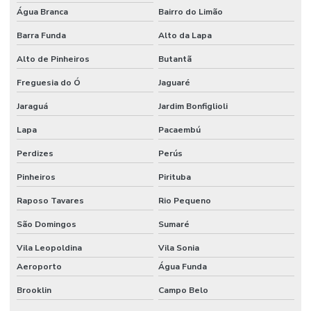
Água Branca
Bairro do Limão
Dispensador para laboratório
Barra Funda
Alto da Lapa
Dispensador laboratório de química
Alto de Pinheiros
Butantã
Dispensador de líquidos
Freguesia do Ó
Jaguaré
Dispensador de líquidos para laboratório
Jaraguá
Jardim Bonfiglioli
Distribuidor wheaton
Lapa
Pacaembú
Eletrodo de ph
Perdizes
Perús
Eletrodo de ph preço
Pinheiros
Pirituba
Equipamentos cromatográficos
Raposo Tavares
Rio Pequeno
Equipamentos para laboratório de química
São Domingos
Sumaré
Vila Leopoldina
Vila Sonia
Equipamentos de laboratório de química banho maria
Aeroporto
Água Funda
Espátula para laboratório
Brooklin
Campo Belo
Espátula para laboratório de química