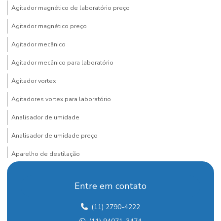
Agitador magnético de laboratório preço
Agitador magnético preço
Agitador mecânico
Agitador mecânico para laboratório
Agitador vortex
Agitadores vortex para laboratório
Analisador de umidade
Analisador de umidade preço
Aparelho de destilação
Aparelho de destilação fracionada
Entre em contato
Aparelho para determinação de arsênio
(11) 2790-4222
Aquecedor para laboratório