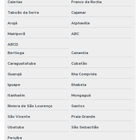
Caierias
Franco da Rocha
Macropipetador manual
Taboão da Serra
Cajamar
Macropipetador preço
Arujá
Alphaville
Manifold filtração
Mairiporã
ABC
Manta aquecedora
ABCD
Manta aquecedora laboratório preço
Bertioga
Cananéia
Materiais para laboratório
Caraguatatuba
Cubatão
Medidor de ion seletivo
Guarujá
Ilha Comprida
Medidor de ise
Iguape
Ilhabela
Medidor multiparametros de água
Itanhaém
Mongaguá
Riviera de São Lourenço
Santos
Medidor de oxigênio dissolvido
São Vicente
Praia Grande
Medidor de potássio
Ubatuba
São Sebastião
Medidor de sal
Peruíbe