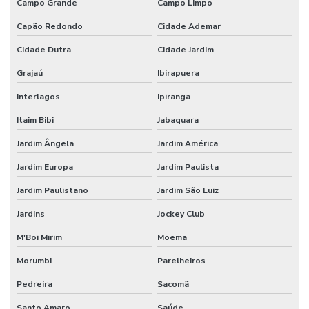
Campo Grande
Campo Limpo
Espectrofotômetro análise de água
Capão Redondo
Cidade Ademar
Espectrofotômetro comprar
Cidade Dutra
Cidade Jardim
Estufa de secagem digital
Grajaú
Ibirapuera
Estufa de secagem digital para laboratório
Interlagos
Ipiranga
Estufa de secagem para laboratório
Itaim Bibi
Jabaquara
Fábrica de vidraria para laboratório
Jardim Ângela
Jardim América
Jardim Europa
Jardim Paulista
Fabricante de vidrarias para laboratório
Jardim Paulistano
Jardim São Luiz
Filtro de seringa
Jardins
Jockey Club
Filtro de ventilação
M'Boi Mirim
Moema
Fornecedor de vidraria para laboratório
Morumbi
Parelheiros
Fornecedores de materiais para laboratório
Pedreira
Sacomã
Forno para laboratório
Santo Amaro
Saúde