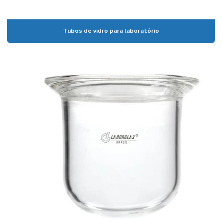
Calibração de vidrarias rbc
Tubos de vidro para laboratório
Câmara climática para estudo de estabilidade
Câmara climática para laboratório
Câmara fotoestabilidade
Câmaras climáticas
Centrífuga para laboratório
Centrífuga para laboratório de análises clínicas
Certificado de calibração de vidraria
Coluna cromatográfica de vidro
Condensador para laboratório
Condutivimetro de bancada
Condutivímetro de bancada preço