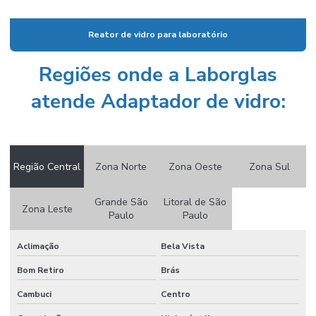
Condutivímetro portátil
Reator de vidro para laboratório
Condutivimetro portátil preço
Regiões onde a Laborglas
Cone imhoff graduado
atende Adaptador de vidro:
Cone imhoff graduado em vidro
Conjunto de destilação
Conjunto extrator de soxhlet
Região Central
Zona Norte
Zona Oeste
Zona Sul
Conjunto de filtração
Grande São
Litoral de São
Conjunto de filtração a vácuo
Zona Leste
Paulo
Paulo
Conserto de vidraria de laboratório
Aclimação
Bela Vista
Consumíveis icp
Bom Retiro
Brás
Consumíveis para laboratório
Cambuci
Centro
Contador de colônias