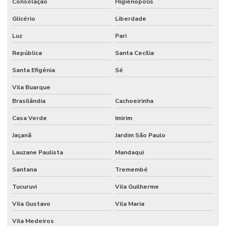
Consolação
Higienópolis
Controlador de vácuo
Glicério
Liberdade
Copo becker graduado
Luz
Pari
Copo becker de vidro
República
Santa Cecília
Santa Efigênia
Sé
Copo becker vidro graduado
Vila Buarque
Cuba para cromatografia
Brasilândia
Cachoeirinha
Cuba para dissolutor
Casa Verde
Imirim
Datalogger
Jaçanã
Jardim São Paulo
Dessecador a vácuo
Lauzane Paulista
Mandaqui
Dessecador a vácuo preço
Santana
Tremembé
Dessecador a vácuo vidro
Tucuruvi
Vila Guilherme
Destilador de nitrogênio
Vila Gustavo
Vila Maria
Destilador de nitrogênio preço
Vila Medeiros