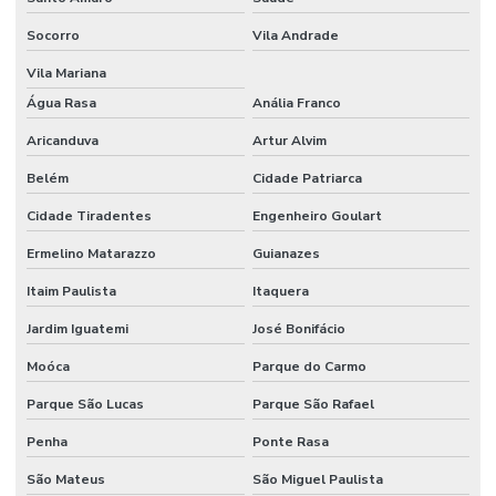
Forno mufla
Socorro
Vila Andrade
Forno mufla preço
Vila Mariana
Frasco bod
Água Rasa
Anália Franco
Aricanduva
Artur Alvim
Frasco Erlenmeyer graduado
Belém
Cidade Patriarca
Frasco lavador de gases tipo drechsel
Cidade Tiradentes
Engenheiro Goulart
Frasco mariotte
Ermelino Matarazzo
Guianazes
Frasco mariotte com torneira
Itaim Paulista
Itaquera
Frasco reagente graduado tampa azul preço
Jardim Iguatemi
José Bonifácio
Frasco reagente com tampa de rosca
Moóca
Parque do Carmo
Frasco roller
Parque São Lucas
Parque São Rafael
Frasco roux
Penha
Ponte Rasa
Freezer para laboratório
São Mateus
São Miguel Paulista