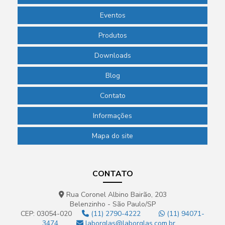
Papel filtro quantitativo
Eventos
Pass through para laboratório
Produtos
Phmetro de bolso
Downloads
Phmetro de bolso preço
Phmetro digital
Blog
Phmetro portátil preço
Contato
Picnômetro de vidro
Informações
Picnômetro de vidro com termômetro
Mapa do site
Pipeta de laboratório
Pipeta para laboratório de química
CONTATO
Pipeta pasteur descartável
Rua Coronel Albino Bairão, 203
Belenzinho - São Paulo/SP
Pipeta pasteur plástico preço
CEP: 03054-020
(11) 2790-4222
(11) 94071-
3474
laborglas@laborglas.com.br
Pipetador automático