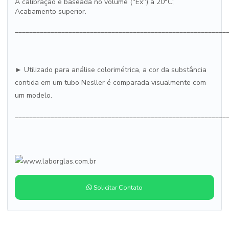
A calibração é baseada no volume ("Ex") a 20°C;
Acabamento superior.
___________________________________________________________
► Utilizado para análise colorimétrica, a cor da substância
contida em um tubo Nesller é comparada visualmente com
um modelo.
___________________________________________________________
Solicitar Contato