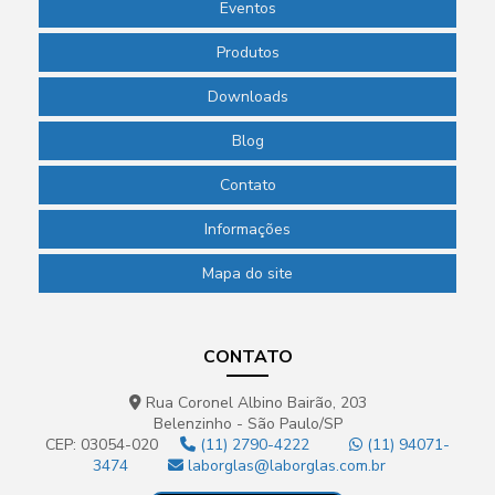
Eventos
Produtos
Downloads
Blog
Contato
Informações
Mapa do site
CONTATO
Rua Coronel Albino Bairão, 203
Belenzinho - São Paulo/SP
CEP: 03054-020
(11) 2790-4222
(11) 94071-
3474
laborglas@laborglas.com.br