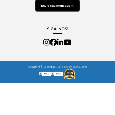
Envie sua mensagem!
SIGA-NOS!
Copyright © Laborglas. (Lei 9610 de 19/02/1998)
W3C
W3C