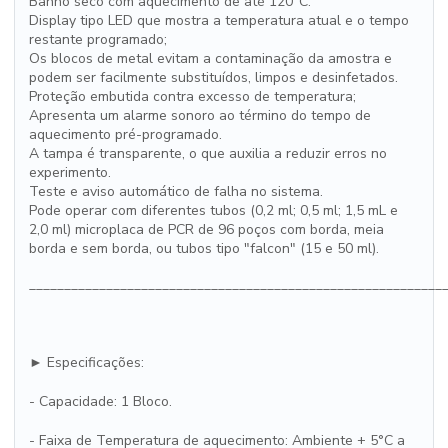
Banho seco com aquecimento de até 120°C.
Display tipo LED que mostra a temperatura atual e o tempo
restante programado;
Os blocos de metal evitam a contaminação da amostra e
podem ser facilmente substituídos, limpos e desinfetados.
Proteção embutida contra excesso de temperatura;
Apresenta um alarme sonoro ao término do tempo de
aquecimento pré-programado.
A tampa é transparente, o que auxilia a reduzir erros no
experimento.
Teste e aviso automático de falha no sistema.
Pode operar com diferentes tubos (0,2 ml; 0,5 ml; 1,5 mL e
2,0 ml) microplaca de PCR de 96 poços com borda, meia
borda e sem borda, ou tubos tipo "falcon" (15 e 50 ml).
___________________________________________________________
► Especificações:
- Capacidade: 1 Bloco.
- Faixa de Temperatura de aquecimento: Ambiente + 5°C a