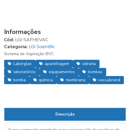
Informações
Cód:
LGI-SAFHEVAC
Categoria:
LGI Scientific
Sistema de Aspiração BVC
Laborglas
aparelhagem
vidraria
laboratórios
equipamentos
bombas
bomba
química
membrana
vacuubrand
Descrição
Super compacto projetado para recuperação de resíduos de