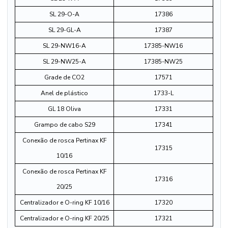
SL 29-O-A
17386
SL 29-GL-A
17387
SL 29-NW16-A
17385-NW16
SL 29-NW25-A
17385-NW25
Grade de CO2
17571
Anel de plástico
1733-L
GL 18 Oliva
17331
Grampo de cabo S29
17341
Conexão de rosca Pertinax KF
17315
10/16
Conexão de rosca Pertinax KF
17316
20/25
Centralizador e O-ring KF 10/16
17320
Centralizador e O-ring KF 20/25
17321