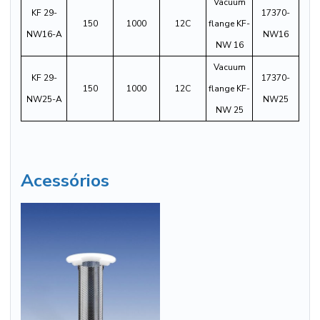
Vacuum
KF 29-
17370-
150
1000
12C
flange KF-
NW16-A
NW16
NW 16
Vacuum
KF 29-
17370-
150
1000
12C
flange KF-
NW25-A
NW25
NW 25
Acessórios