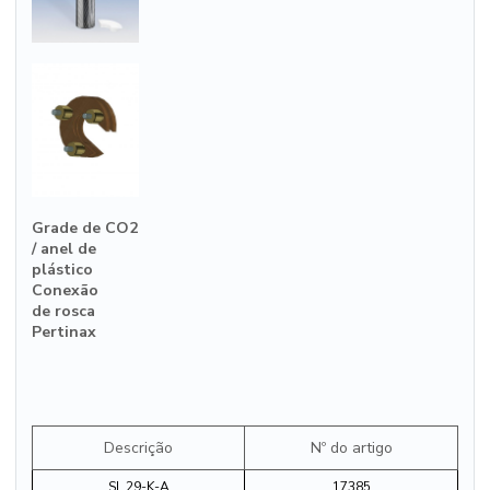
Grade de CO2
/ anel de
plástico
Conexão
de rosca
Pertinax
Descrição
Nº do artigo
SL 29-K-A
17385