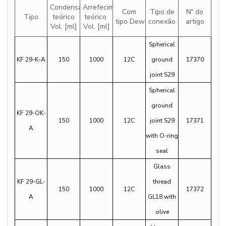
Condensado
Arrefecimento
Com
Tipo de
Nº do
Tipo
teórico
teórico
tipo Dewar
conexão
artigo
Vol. [ml]
Vol. [ml]
Spherical
KF 29-K-A
150
1000
12C
ground
17370
joint S29
Spherical
ground
KF 29-OK-
150
1000
12C
joint S29
17371
A
with O-ring
seal
Glass
KF 29-GL-
thread
150
1000
12C
17372
A
GL18 with
olive