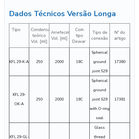
Dados Técnicos Versão Longa
Tipo
Condensado
Com
Arrefecimento teórico
Tipo de
Nº do
teórico
tipo
Vol. [ml]
conexão
artigo
Vol. [ml]
Dewar
Spherical
KFL 29-K-A
250
2000
18C
ground
17380
joint S29
Spherical
ground
KFL 29-
250
2000
18C
joint S29
17381
OK-A
with O-ring
seal
Glass
KFL 29-GL-
thread