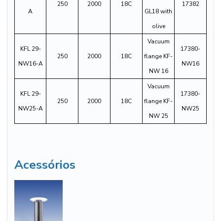
250
2000
18C
17382
A
GL18 with
olive
Vacuum
KFL 29-
17380-
250
2000
18C
flange KF-
NW16-A
NW16
NW 16
Vacuum
KFL 29-
17380-
250
2000
18C
flange KF-
NW25-A
NW25
NW 25
Acessórios