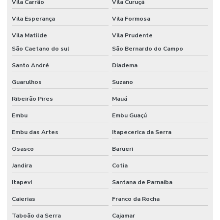
Vila Carrão
Vila Curuçá
Freezer para laboratório
Vila Esperança
Vila Formosa
Funil de separação laboratório
Vila Matilde
Vila Prudente
São Caetano do sul
São Bernardo do Campo
Funil de separação preço
Santo André
Diadema
Haste magnética
Guarulhos
Suzano
Haste magnética flexível
Ribeirão Pires
Mauá
Homogeneizador tipo stomacher
Embu
Embu Guaçú
Hplc equipamento
Embu das Artes
Itapecerica da Serra
Incubadora laboratório
Osasco
Barueri
Incubadora Shaker
Jandira
Cotia
Kit para análise de água
Itapevi
Santana de Parnaíba
Kit de vidrarias para laboratório
Caierias
Franco da Rocha
Taboão da Serra
Cajamar
Lâmina de vidro