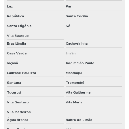
Consumíveis para laboratório
Luz
Pari
Contador de colônias
República
Santa Cecília
Controlador de vácuo
Santa Efigênia
Sé
Vila Buarque
Copo becker graduado
Brasilândia
Cachoeirinha
Copo becker de vidro
Casa Verde
Imirim
Copo becker vidro graduado
Jaçanã
Jardim São Paulo
Cuba para cromatografia
Lauzane Paulista
Mandaqui
Cuba para dissolutor
Santana
Tremembé
Datalogger
Tucuruvi
Vila Guilherme
Dessecador a vácuo
Vila Gustavo
Vila Maria
Dessecador a vácuo preço
Vila Medeiros
Água Branca
Bairro do Limão
Dessecador a vácuo vidro