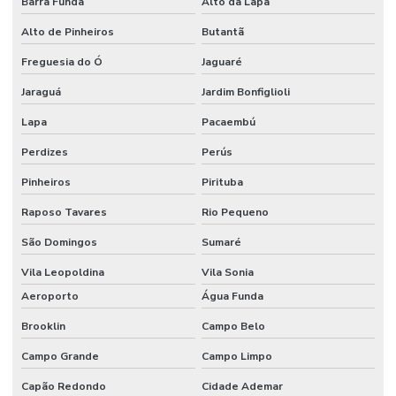
Barra Funda
Alto da Lapa
Destilador de nitrogênio
Alto de Pinheiros
Butantã
Destilador de nitrogênio preço
Freguesia do Ó
Jaguaré
Dispensador para laboratório
Jaraguá
Jardim Bonfiglioli
Dispensador laboratório de química
Lapa
Pacaembú
Dispensador de líquidos
Perdizes
Perús
Dispensador de líquidos para laboratório
Pinheiros
Pirituba
Distribuidor wheaton
Raposo Tavares
Rio Pequeno
Eletrodo de ph
São Domingos
Sumaré
Eletrodo de ph preço
Vila Leopoldina
Vila Sonia
Aeroporto
Água Funda
Equipamentos cromatográficos
Brooklin
Campo Belo
Equipamentos para laboratório de química
Campo Grande
Campo Limpo
Equipamentos de laboratório de química banho maria
Capão Redondo
Cidade Ademar