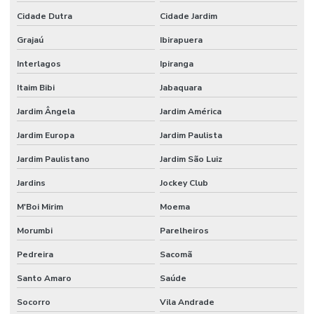
Espátula para laboratório
Cidade Dutra
Cidade Jardim
Espátula para laboratório de química
Grajaú
Ibirapuera
Espectrofotômetro análise de água
Interlagos
Ipiranga
Espectrofotômetro comprar
Itaim Bibi
Jabaquara
Estufa de secagem digital
Jardim Ângela
Jardim América
Estufa de secagem digital para laboratório
Jardim Europa
Jardim Paulista
Jardim Paulistano
Jardim São Luiz
Estufa de secagem para laboratório
Jardins
Jockey Club
Fábrica de vidraria para laboratório
M'Boi Mirim
Moema
Fabricante de vidrarias para laboratório
Morumbi
Parelheiros
Filtro de seringa
Pedreira
Sacomã
Filtro de ventilação
Santo Amaro
Saúde
Fornecedor de vidraria para laboratório
Socorro
Vila Andrade