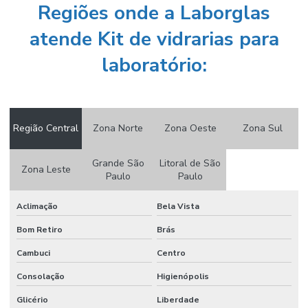
Regiões onde a Laborglas
Condutivimetro de bancada
atende Kit de vidrarias para
Condutivímetro de bancada preço
laboratório:
Condutivímetro portátil
Condutivimetro portátil preço
Cone imhoff graduado
Região Central
Zona Norte
Zona Oeste
Zona Sul
Cone imhoff graduado em vidro
Grande São
Litoral de São
Conjunto de destilação
Zona Leste
Paulo
Paulo
Conjunto extrator de soxhlet
Aclimação
Bela Vista
Conjunto de filtração
Bom Retiro
Brás
Conjunto de filtração a vácuo
Cambuci
Centro
Conserto de vidraria de laboratório
Consolação
Higienópolis
Consumíveis icp
Glicério
Liberdade