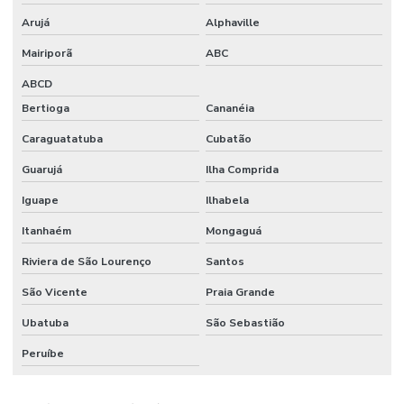
Arujá
Alphaville
Lamínula de vidro
Mairiporã
ABC
Macropipetador manual
ABCD
Macropipetador preço
Bertioga
Cananéia
Manifold filtração
Caraguatatuba
Cubatão
Manta aquecedora
Guarujá
Ilha Comprida
Manta aquecedora laboratório preço
Iguape
Ilhabela
Materiais para laboratório
Itanhaém
Mongaguá
Medidor de ion seletivo
Riviera de São Lourenço
Santos
São Vicente
Praia Grande
Medidor de ise
Ubatuba
São Sebastião
Medidor multiparametros de água
Peruíbe
Medidor de oxigênio dissolvido
Medidor de potássio