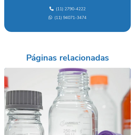
(11) 2790-4222
Aquecedor para laboratório
(11) 94071-3474
Balança analítica
Balança analítica preço
Balança para densidade
Balança semi analítica
Páginas relacionadas
Balança semi analítica preço
Balanças industriais preços
Balão fundo redondo
Balão volumétrico comprar
Balão volumétrico preço
Balão volumétrico de vidro
Banho para calibração de termômetros