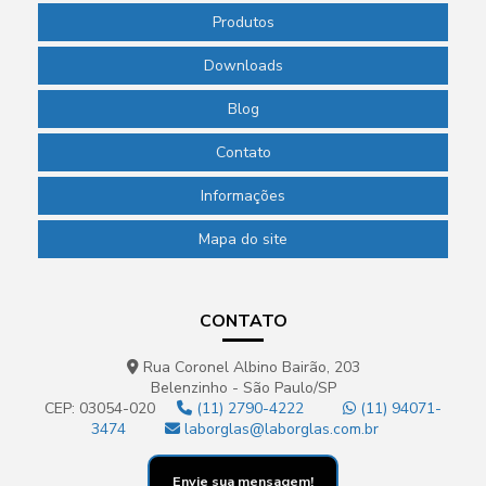
Produtos
Papel filtro qualitativo
Downloads
Papel filtro quantitativo
Pass through para laboratório
Blog
Phmetro de bolso
Contato
Phmetro de bolso preço
Informações
Phmetro digital
Mapa do site
Phmetro portátil preço
Picnômetro de vidro
CONTATO
Picnômetro de vidro com termômetro
Rua Coronel Albino Bairão, 203
Pipeta de laboratório
Belenzinho - São Paulo/SP
CEP: 03054-020
(11) 2790-4222
(11) 94071-
Pipeta para laboratório de química
3474
laborglas@laborglas.com.br
Pipeta pasteur descartável
Envie sua mensagem!