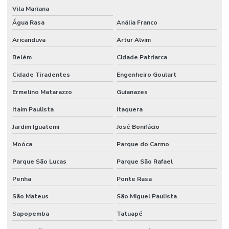
Fornecedores de materiais para laboratório
Vila Mariana
Forno para laboratório
Água Rasa
Anália Franco
Forno mufla
Aricanduva
Artur Alvim
Belém
Cidade Patriarca
Forno mufla preço
Cidade Tiradentes
Engenheiro Goulart
Frasco bod
Ermelino Matarazzo
Guianazes
Frasco Erlenmeyer graduado
Itaim Paulista
Itaquera
Frasco lavador de gases tipo drechsel
Jardim Iguatemi
José Bonifácio
Frasco mariotte
Moóca
Parque do Carmo
Frasco mariotte com torneira
Parque São Lucas
Parque São Rafael
Frasco reagente graduado tampa azul preço
Penha
Ponte Rasa
Frasco reagente com tampa de rosca
São Mateus
São Miguel Paulista
Frasco roller
Sapopemba
Tatuapé
Frasco roux