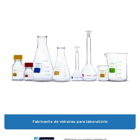
Bomba de membrana
Bomba peristaltica
Bomba de vácuo
Bomba de vácuo de palhetas rotativas
Bureta digital
Bureta digital preço
Bureta graduada
Bureta graduada 25 ml
Bureta graduada preço
Bureta laboratório
Fabricante de vidrarias para laboratório
Cadinho de Porcelana
Cadinho de porcelana preço