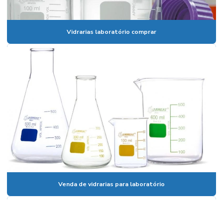
Banho de circulação
Vidrarias laboratório comprar
Banho maria digital
Banho maria digital para laboratório
Banho maria de laboratório
Banho maria de laboratório preço
Banho termostático com circulação externa
Banho termostático lauda
Banho termostatizado com refrigeração e circulação
Banho de ultrassom
Banho ultratermostático
Venda de vidrarias para laboratório
Banho viscosidade cinemática
Becker em polipropileno