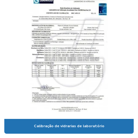
Cadinho de porcelana temperatura máxima
Calibração de vidrarias de laboratório
Calibração de vidrarias rbc
Câmara climática para estudo de estabilidade
Câmara climática para laboratório
Câmara fotoestabilidade
Câmaras climáticas
Centrífuga para laboratório
Centrífuga para laboratório de análises clínicas
Certificado de calibração de vidraria
Coluna cromatográfica de vidro
Calibração de vidrarias de laboratório
Condensador para laboratório