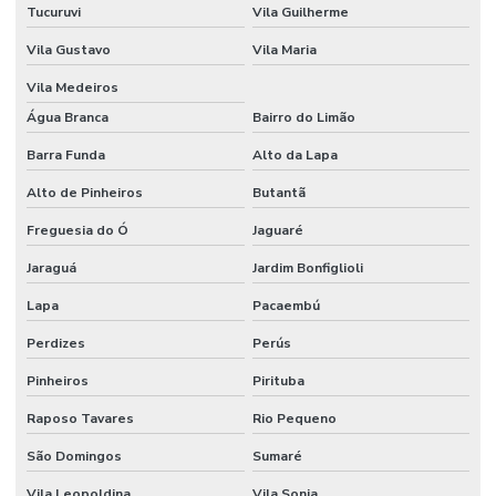
Tucuruvi
Vila Guilherme
Destilador de nitrogênio preço
Vila Gustavo
Vila Maria
Dispensador para laboratório
Vila Medeiros
Dispensador laboratório de química
Água Branca
Bairro do Limão
Dispensador de líquidos
Barra Funda
Alto da Lapa
Dispensador de líquidos para laboratório
Alto de Pinheiros
Butantã
Distribuidor wheaton
Freguesia do Ó
Jaguaré
Jaraguá
Jardim Bonfiglioli
Eletrodo de ph
Lapa
Pacaembú
Eletrodo de ph preço
Perdizes
Perús
Equipamentos cromatográficos
Pinheiros
Pirituba
Equipamentos para laboratório de química
Raposo Tavares
Rio Pequeno
Equipamentos de laboratório de química banho maria
São Domingos
Sumaré
Espátula para laboratório
Vila Leopoldina
Vila Sonia