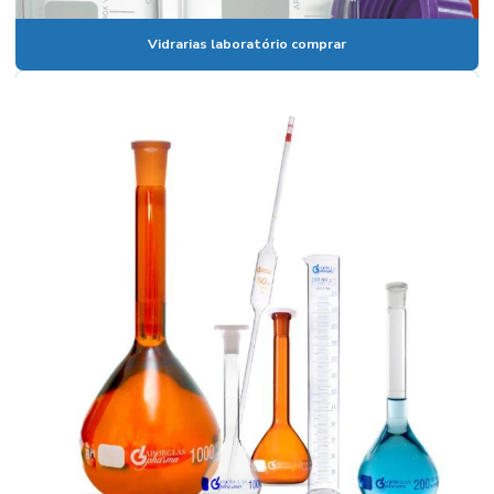
Banho de circulação
Vidrarias laboratório comprar
Banho maria digital
Banho maria digital para laboratório
Banho maria de laboratório
Banho maria de laboratório preço
Banho termostático com circulação externa
Banho termostático lauda
Banho termostatizado com refrigeração e circulação
Banho de ultrassom
Banho ultratermostático
Banho viscosidade cinemática
Becker em polipropileno