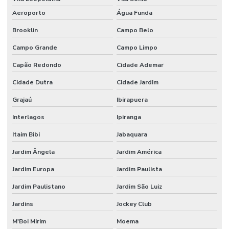
Espátula para laboratório de química
Aeroporto
Água Funda
Espectrofotômetro análise de água
Brooklin
Campo Belo
Espectrofotômetro comprar
Campo Grande
Campo Limpo
Capão Redondo
Cidade Ademar
Estufa de secagem digital
Cidade Dutra
Cidade Jardim
Estufa de secagem digital para laboratório
Grajaú
Ibirapuera
Estufa de secagem para laboratório
Interlagos
Ipiranga
Fábrica de vidraria para laboratório
Itaim Bibi
Jabaquara
Fabricante de vidrarias para laboratório
Jardim Ângela
Jardim América
Filtro de seringa
Jardim Europa
Jardim Paulista
Filtro de ventilação
Jardim Paulistano
Jardim São Luiz
Fornecedor de vidraria para laboratório
Jardins
Jockey Club
Fornecedores de materiais para laboratório
M'Boi Mirim
Moema