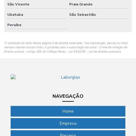
Medidor de sal
São Vicente
Praia Grande
Medidor de sódio
Ubatuba
São Sebastião
Medidores para agricultura
Peruíbe
Membrana de filtração
O conteúdo do texto desta página é de direito reservado. Sua reprodução, parcial ou total,
Microcentrífuga refrigerada
mesmo citando nossos links, é proibida sem a autorização do autor. Crime de violação de
direito autoral – artigo 184 do Código Penal –
Lei 9610/98 - Lei de direitos autorais
.
Microcentrifugas para laboratório
Micropipeta para laboratório
Microscópio invertido preço
Microtubo para centrífuga
NAVEGAÇÃO
Microtubo para centrifugação
Home
Multiparâmetros
Empresa
Papel filtro laboratório
Parceria
Papel filtro qualitativo