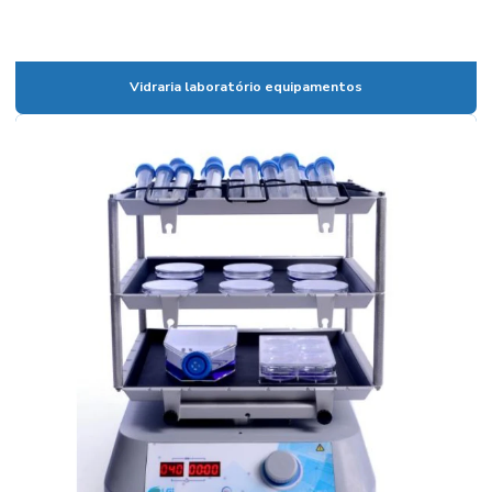
Calibração de vidrarias de laboratório
Calibração de vidrarias rbc
Vidraria laboratório equipamentos
Câmara climática para estudo de estabilidade
Câmara climática para laboratório
Câmara fotoestabilidade
Câmaras climáticas
Centrífuga para laboratório
Centrífuga para laboratório de análises clínicas
Certificado de calibração de vidraria
Coluna cromatográfica de vidro
Condensador para laboratório
Condutivimetro de bancada