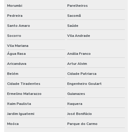
Forno para laboratório
Morumbi
Parelheiros
Forno mufla
Pedreira
Sacomã
Santo Amaro
Saúde
Forno mufla preço
Socorro
Vila Andrade
Frasco bod
Vila Mariana
Frasco Erlenmeyer graduado
Água Rasa
Anália Franco
Frasco lavador de gases tipo drechsel
Aricanduva
Artur Alvim
Frasco mariotte
Belém
Cidade Patriarca
Frasco mariotte com torneira
Cidade Tiradentes
Engenheiro Goulart
Frasco reagente graduado tampa azul preço
Ermelino Matarazzo
Guianazes
Frasco reagente com tampa de rosca
Itaim Paulista
Itaquera
Frasco roller
Jardim Iguatemi
José Bonifácio
Moóca
Parque do Carmo
Frasco roux