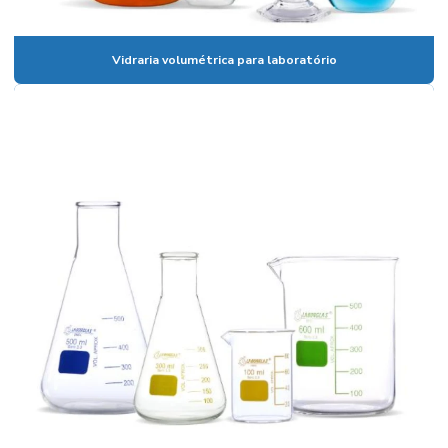
Bomba de membrana
Bomba peristaltica
Vidraria volumétrica para laboratório
Bomba de vácuo
Bomba de vácuo de palhetas rotativas
Bureta digital
Bureta digital preço
Bureta graduada
Bureta graduada 25 ml
Bureta graduada preço
Bureta laboratório
Cadinho de Porcelana
Cadinho de porcelana preço
Cadinho de porcelana temperatura máxima