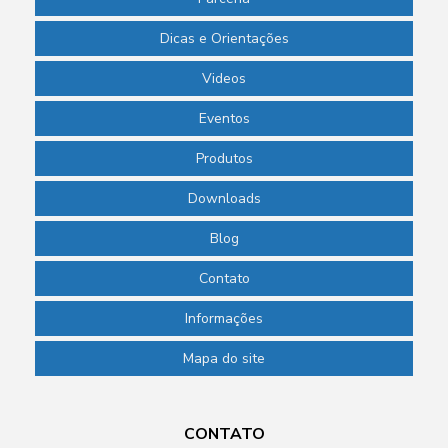
Papel filtro quantitativo
Dicas e Orientações
Pass through para laboratório
Videos
Phmetro de bolso
Eventos
Phmetro de bolso preço
Produtos
Phmetro digital
Downloads
Phmetro portátil preço
Blog
Picnômetro de vidro
Contato
Picnômetro de vidro com termômetro
Informações
Pipeta de laboratório
Mapa do site
Pipeta para laboratório de química
Pipeta pasteur descartável
CONTATO
Pipeta pasteur plástico preço