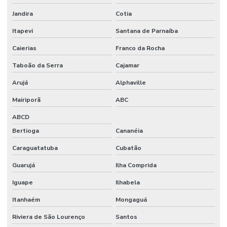
Lamínula de vidro
Jandira
Cotia
Macropipetador manual
Itapevi
Santana de Parnaíba
Macropipetador preço
Caierias
Franco da Rocha
Manifold filtração
Taboão da Serra
Cajamar
Manta aquecedora
Arujá
Alphaville
Manta aquecedora laboratório preço
Mairiporã
ABC
Materiais para laboratório
ABCD
Bertioga
Cananéia
Medidor de ion seletivo
Caraguatatuba
Cubatão
Medidor de ise
Guarujá
Ilha Comprida
Medidor multiparametros de água
Iguape
Ilhabela
Medidor de oxigênio dissolvido
Itanhaém
Mongaguá
Medidor de potássio
Riviera de São Lourenço
Santos