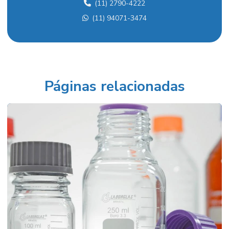
(11) 2790-4222
Aquecedor para laboratório
(11) 94071-3474
Balança analítica
Balança analítica preço
Balança para densidade
Balança semi analítica
Páginas relacionadas
Balança semi analítica preço
Balanças industriais preços
Balão fundo redondo
Balão volumétrico comprar
Balão volumétrico preço
Balão volumétrico de vidro
Banho para calibração de termômetros