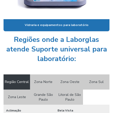
Condutivímetro de bancada preço
Condutivímetro portátil
Vidraria e equipamentos para laboratório
Condutivimetro portátil preço
Cone imhoff graduado
Regiões onde a Laborglas
Cone imhoff graduado em vidro
atende Suporte universal para
Conjunto de destilação
laboratório:
Conjunto extrator de soxhlet
Conjunto de filtração
Região Central
Zona Norte
Zona Oeste
Zona Sul
Conjunto de filtração a vácuo
Conserto de vidraria de laboratório
Grande São
Litoral de São
Zona Leste
Paulo
Paulo
Consumíveis icp
Consumíveis para laboratório
Aclimação
Bela Vista