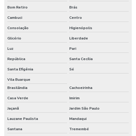
Bom Retiro
Brás
Contador de colônias
Cambuci
Centro
Controlador de vácuo
Consolação
Higienópolis
Copo becker graduado
Glicério
Liberdade
Copo becker de vidro
Luz
Pari
Copo becker vidro graduado
República
Santa Cecília
Cuba para cromatografia
Santa Efigênia
Sé
Cuba para dissolutor
Vila Buarque
Datalogger
Brasilândia
Cachoeirinha
Dessecador a vácuo
Casa Verde
Imirim
Jaçanã
Jardim São Paulo
Dessecador a vácuo preço
Lauzane Paulista
Mandaqui
Dessecador a vácuo vidro
Santana
Tremembé
Destilador de nitrogênio