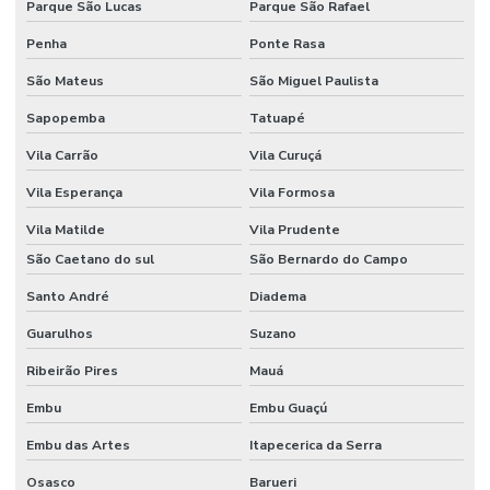
Parque São Lucas
Parque São Rafael
Freezer para laboratório
Penha
Ponte Rasa
Funil de separação laboratório
São Mateus
São Miguel Paulista
Funil de separação preço
Sapopemba
Tatuapé
Haste magnética
Vila Carrão
Vila Curuçá
Haste magnética flexível
Vila Esperança
Vila Formosa
Homogeneizador tipo stomacher
Vila Matilde
Vila Prudente
Hplc equipamento
São Caetano do sul
São Bernardo do Campo
Incubadora laboratório
Santo André
Diadema
Guarulhos
Suzano
Incubadora Shaker
Ribeirão Pires
Mauá
Kit para análise de água
Embu
Embu Guaçú
Kit de vidrarias para laboratório
Embu das Artes
Itapecerica da Serra
Lâmina de vidro
Osasco
Barueri