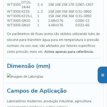
DT15-
WT300S
2, 4
19# 16# 25# 17#
0,067–1307
24/44
WT300S
KZ25
1, 2
15# 24# 35# 36#
0,31–3850
WT300S
KZ25-L
1
15# 24# 35# 36#
0,31–3850
WT300S
GN10
1
2.48×0.76
0,004–12
WT300S
GN10
1
4.48×0.76
0,022–65
Os parâmetros de fluxo acima são obtidos utilizando tubo de
silicone para transferir água pura em temperatura e pressão
normais; no uso real, são afetados por fatores específicos
como pressão, meio etc.
Acima apenas para referência.
Dimensão (mm)
Campos de Aplicação
Laboratórios modernos, produção industrial, agricultura,