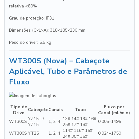
relativa <80%
Grau de proteção: IP31
Dimensões (C×L×A): 318×185×230 mm
Peso do driver: 5,9 kg
WT300S (Nova) – Cabeçote
Aplicável, Tubo e Parâmetros de
Fluxo
Tipo de
Fluxo por
Cabeçote
Canais
Tubo
Drive
Canal (mL/min)
YZ15T /
13# 14# 19# 16#
WT300S
1, 2, 4
0,005–1495
YZ15
25# 17# 18#
114# 116# 15#
WT300S
YT25
1, 2, 4
0,024–1750
24# 35# 36#