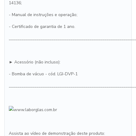
14136;
- Manual de instruções e operação;
- Certificado de garantia de 1 ano.
___________________________________________________________
► Acessório (não incluso):
- Bomba de vácuo - cód. LGI-DVP-1
___________________________________________________________
Assista ao vídeo de demonstração deste produto: