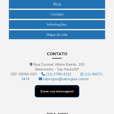
Blog
Contato
Informações
Mapa do site
CONTATO
Rua Coronel Albino Bairão, 203
Belenzinho - São Paulo/SP
CEP: 03054-020
(11) 2790-4222
(11) 94071-
3474
laborglas@laborglas.com.br
Envie sua mensagem!