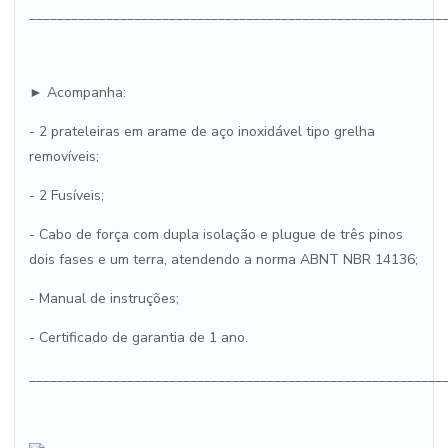
___________________________________________________________
► Acompanha:
- 2 prateleiras em arame de aço inoxidável tipo grelha
removíveis;
- 2 Fusíveis;
- Cabo de força com dupla isolação e plugue de três pinos
dois fases e um terra, atendendo a norma ABNT NBR 14136;
- Manual de instruções;
- Certificado de garantia de 1 ano.
___________________________________________________________