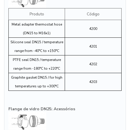
Produto
Código
Metal adapter thermostat hose
4200
(DN15 to M16x1)
Silicone seal DN15 / temperature
4201
range from -40°C to +150°C
PTFE seal DN15 / temperature
4202
range from -180°C to +220°C
Graphite gasket DN15 / for high
4203
temperatures up to +300°C
Flange de vidro DN25: Acessórios