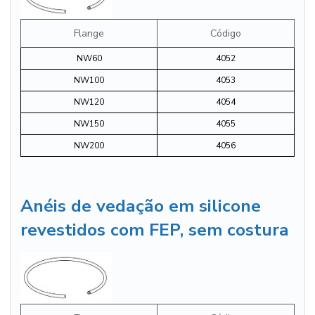
Flange
Código
NW60
4052
NW100
4053
NW120
4054
NW150
4055
NW200
4056
Anéis de vedação em silicone
revestidos com FEP, sem costura