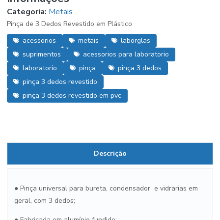
Categoria:
Metais
Pinça de 3 Dedos Revestido em Plástico
acessorios
metais
laborglas
suprimentos
acessorios para laboratorio
laboratorio
pinça
pinça 3 dedos
pinça 3 dedos revestido
pinça 3 dedos revestido em pvc
Descrição
● Pinça universal para bureta, condensador e vidrarias em
geral, com 3 dedos;
● Fabricada em alumínio fundido;