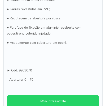
● Garras revestidas em PVC;
● Regulagem de abertura por rosca;
● Parafuso de fixação em alumínio recoberto com
poliestireno colorido injetado;
● Acabamento com cobertura em epóxi.
___________________________________________________________
► Cód. 9903070
- Abertura: 0 - 70
___________________________________________________________
Solicitar Contato