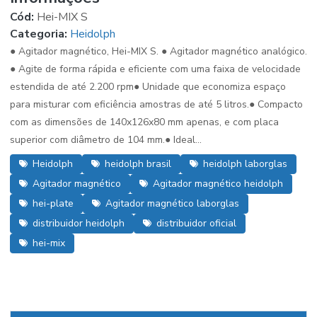
Cód:
Hei-MIX S
Categoria:
Heidolph
● Agitador magnético, Hei-MIX S. ● Agitador magnético analógico.
● Agite de forma rápida e eficiente com uma faixa de velocidade
estendida de até 2.200 rpm● Unidade que economiza espaço
para misturar com eficiência amostras de até 5 litros.● Compacto
com as dimensões de 140x126x80 mm apenas, e com placa
superior com diâmetro de 104 mm.● Ideal...
Heidolph
heidolph brasil
heidolph laborglas
Agitador magnético
Agitador magnético heidolph
hei-plate
Agitador magnético laborglas
distribuidor heidolph
distribuidor oficial
hei-mix