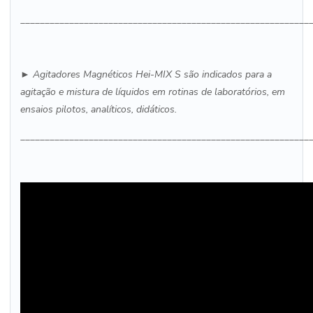
___________________________________________________________
► Agitadores Magnéticos Hei-
MIX S
são indicados para a
agitação e mistura de líquidos em rotinas de laboratórios, em
ensaios pilotos, analíticos, didáticos.
___________________________________________________________