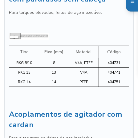
Para torques elevados, feitos de aço inoxidável
Tipo
Eixo [mm]
Material
Código
RKG 8/10
8
V4A, PTFE
404731
RKG 13
13
V4A
404741
RKG 14
14
PTFE
404751
Acoplamentos de agitador com
cardan