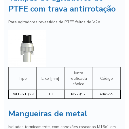
PTFE com trava antirrotação
Para agitadores revestidos de PTFE feitos de V2A
Junta
Tipo
Eixo [mm]
retificada
Código
cônica
RVFE-S 10/29
10
NS 29/32
40452-S
Mangueiras de metal
Isoladas termicamente, com conexões roscadas M16x1 em