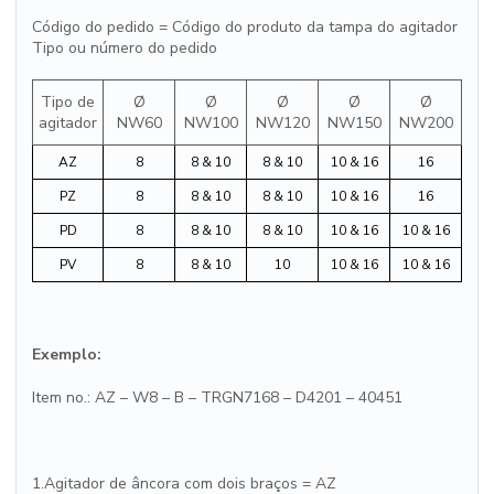
Código do pedido = Código do produto da tampa do agitador
Tipo ou número do pedido
Tipo de
Ø
Ø
Ø
Ø
Ø
agitador
NW60
NW100
NW120
NW150
NW200
AZ
8
8 & 10
8 & 10
10 & 16
16
PZ
8
8 & 10
8 & 10
10 & 16
16
PD
8
8 & 10
8 & 10
10 & 16
10 & 16
PV
8
8 & 10
10
10 & 16
10 & 16
Exemplo:
Item no.: AZ – W8 – B – TRGN7168 – D4201 – 40451
1.Agitador de âncora com dois braços = AZ