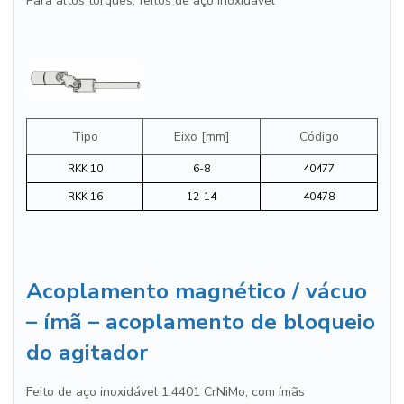
Para altos torques, feitos de aço inoxidável
Tipo
Eixo [mm]
Código
RKK 10
6-8
40477
RKK 16
12-14
40478
Acoplamento magnético / vácuo
– ímã – acoplamento de bloqueio
do agitador
Feito de aço inoxidável 1.4401 CrNiMo, com ímãs