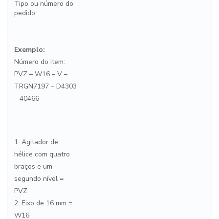
Tipo ou número do
pedido
Exemplo:
Número do item:
PVZ – W16 – V –
TRGN7197 – D4303
– 40466
1. Agitador de
hélice com quatro
braços e um
segundo nível =
PVZ
2. Eixo de 16 mm =
W16