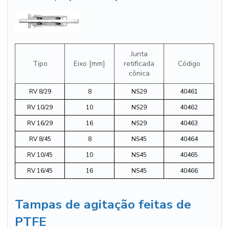
Junta
Tipo
Eixo [mm]
retificada
Código
cônica
RV 8/29
8
NS29
40461
RV 10/29
10
NS29
40462
RV 16/29
16
NS29
40463
RV 8/45
8
NS45
40464
RV 10/45
10
NS45
40465
RV 16/45
16
NS45
40466
Tampas de agitação feitas de
PTFE