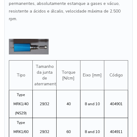
permanentes, absolutamente estanque a gases e vácuo,
resistente a ácidos e álcalis, velocidade máxima de 2.500
rpm.
Tamanho
da junta
Torque
Tipo
Eixo [mm]
Código
de
[N/cm]
aterramento NS
Type
MRK1/40
29/32
40
8 and 10
404901
(NS29)
Type
MRK1/60
29/32
60
8 and 10
404911