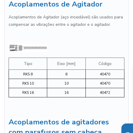
Acoplamentos de Agitador
Acoplamentos de Agitador (aço inoxidável) são usados ​​para
compensar as vibrações entre o agitador e o agitador.
Tipo
Eixo [mm]
Código
RKS 8
8
40470
RKS 10
10
40470
RKS 16
16
40472
Acoplamentos de agitadores
com parafusos sem cabeça