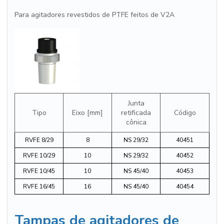
Para agitadores revestidos de PTFE feitos de V2A
Junta
Tipo
Eixo [mm]
retificada
Código
cônica
RVFE 8/29
8
NS 29/32
40451
RVFE 10/29
10
NS 29/32
40452
RVFE 10/45
10
NS 45/40
40453
RVFE 16/45
16
NS 45/40
40454
Tampas de agitadores de