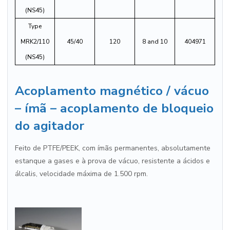
(NS45)
Type
MRK2/110
45/40
120
8 and 10
404971
(NS45)
Acoplamento magnético / vácuo
– ímã – acoplamento de bloqueio
do agitador
Feito de PTFE/PEEK, com ímãs permanentes, absolutamente
estanque a gases e à prova de vácuo, resistente a ácidos e
álcalis, velocidade máxima de 1.500 rpm.