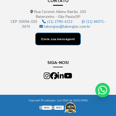
CONTATO
Rua Coronel Albino Bairão, 203
Belenzinho - São Paulo/SP
CEP: 03054-020
(11) 2790-4222
(11) 94071-
3474
laborglas@laborglas.com.br
Envie sua mensagem!
SIGA-NOS!
Copyright © Laborglas. (Lei 9610 de 19/02/1998)
W3C
W3C