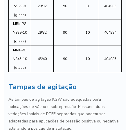
NS29-8
29/32
90
8
404983
(glass)
MRK-PG
NS29-10
29/32
90
10
404984
(glass)
MRK-PG
NS45-10
45/40
90
10
404985
(glass)
Tampas de agitação
As tampas de agitação KGW são adequadas para
aplicações de vácuo e sobrepressão. Possuem duas
vedações labiais de PTFE separadas que podem ser
adaptadas para aplicações de pressão positiva ou negativa,
alterando a posição de instalação.