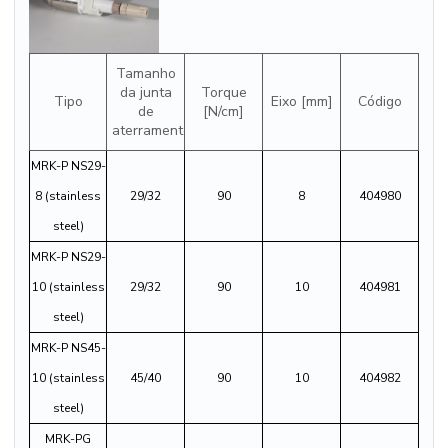
Tamanho
da junta
Torque
Tipo
Eixo [mm]
Código
de
[N/cm]
aterramento NSS
MRK-P NS29-
8 (stainless
29/32
90
8
404980
steel)
MRK-P NS29-
10 (stainless
29/32
90
10
404981
steel)
MRK-P NS45-
10 (stainless
45/40
90
10
404982
steel)
MRK-PG