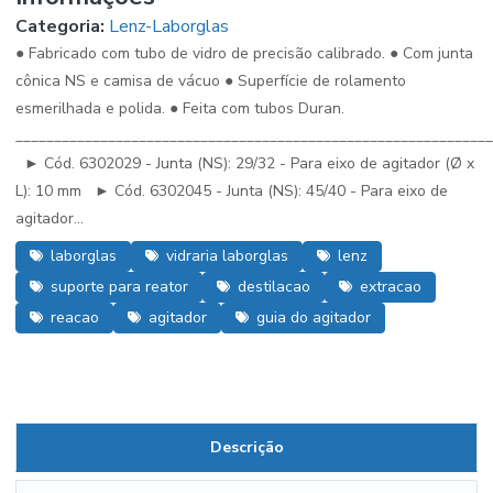
Categoria:
Lenz-Laborglas
● Fabricado com tubo de vidro de precisão calibrado. ● Com junta
cônica NS e camisa de vácuo ● Superfície de rolamento
esmerilhada e polida. ● Feita com tubos Duran.
_____________________________________________________________
► Cód. 6302029 - Junta (NS): 29/32 - Para eixo de agitador (Ø x
L): 10 mm ► Cód. 6302045 - Junta (NS): 45/40 - Para eixo de
agitador...
laborglas
vidraria laborglas
lenz
suporte para reator
destilacao
extracao
reacao
agitador
guia do agitador
Descrição