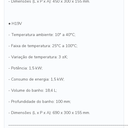
- Dimensões (L x P x A): 450 x 300 x 155 mm.
● H19V
- Temperatura ambiente: 10° a 40°C;
- Faixa de temperatura: 25°C a 100°C;
- Variação de temperatura: 3 ±K;
- Potência: 1,5 kW;
- Consumo de energia: 1,5 kW;
- Volume do banho: 18,4 L;
- Profundidade do banho: 100 mm;
- Dimensões (L x P x A): 690 x 300 x 155 mm.
___________________________________________________________