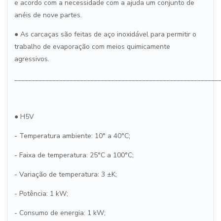
e acordo com a necessidade com a ajuda um conjunto de
anéis de nove partes.
● As carcaças são feitas de aço inoxidável para permitir o
trabalho de evaporação com meios quimicamente
agressivos.
___________________________________________________________
● H5V
- Temperatura ambiente: 10° a 40°C;
- Faixa de temperatura: 25°C a 100°C;
- Variação de temperatura: 3 ±K;
- Potência: 1 kW;
- Consumo de energia: 1 kW;