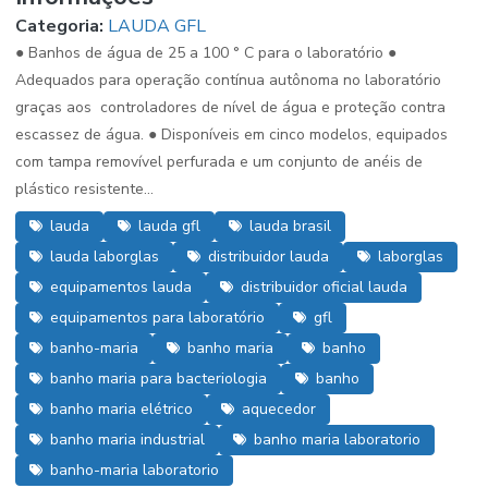
Categoria:
LAUDA GFL
● Banhos de água de 25 a 100 ° C para o laboratório ●
Adequados para operação contínua autônoma no laboratório
graças aos controladores de nível de água e proteção contra
escassez de água. ● Disponíveis em cinco modelos, equipados
com tampa removível perfurada e um conjunto de anéis de
plástico resistente...
lauda
lauda gfl
lauda brasil
lauda laborglas
distribuidor lauda
laborglas
equipamentos lauda
distribuidor oficial lauda
equipamentos para laboratório
gfl
banho-maria
banho maria
banho
banho maria para bacteriologia
banho
banho maria elétrico
aquecedor
banho maria industrial
banho maria laboratorio
banho-maria laboratorio