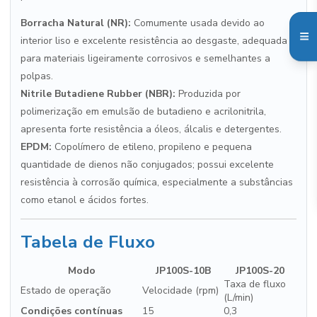
Borracha Natural (NR):
Comumente usada devido ao
interior liso e excelente resistência ao desgaste, adequada
para materiais ligeiramente corrosivos e semelhantes a
polpas.
Nitrile Butadiene Rubber (NBR):
Produzida por
polimerização em emulsão de butadieno e acrilonitrila,
apresenta forte resistência a óleos, álcalis e detergentes.
EPDM:
Copolímero de etileno, propileno e pequena
quantidade de dienos não conjugados; possui excelente
resistência à corrosão química, especialmente a substâncias
como etanol e ácidos fortes.
Tabela de Fluxo
Modo
JP100S-10B
JP100S-20
Taxa de fluxo
Estado de operação
Velocidade (rpm)
(L/min)
Condições contínuas
15
0,3