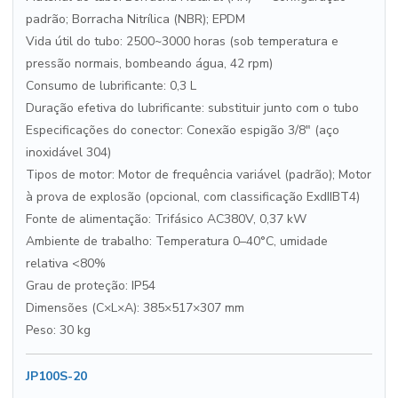
padrão; Borracha Nitrílica (NBR); EPDM
Vida útil do tubo: 2500~3000 horas (sob temperatura e
pressão normais, bombeando água, 42 rpm)
Consumo de lubrificante: 0,3 L
Duração efetiva do lubrificante: substituir junto com o tubo
Especificações do conector: Conexão espigão 3/8″ (aço
inoxidável 304)
Tipos de motor: Motor de frequência variável (padrão); Motor
à prova de explosão (opcional, com classificação ExdIIBT4)
Fonte de alimentação: Trifásico AC380V, 0,37 kW
Ambiente de trabalho: Temperatura 0–40°C, umidade
relativa <80%
Grau de proteção: IP54
Dimensões (C×L×A): 385×517×307 mm
Peso: 30 kg
JP100S-20