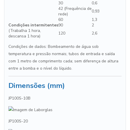
30
0,6
42 (Frequência de
0,93
rede)
60
1,3
Condições intermitentes
90
2
(Trabalha 1 hora,
120
2,6
descansa 1 hora)
Condições de dados: Bombeamento de água sob
temperatura e pressão normais; tubos de entrada e saída
com 1 metro de comprimento cada; sem diferença de altura
entre a bomba e o nível do líquido.
Dimensões (mm)
JP100S-10B
JP100S-20