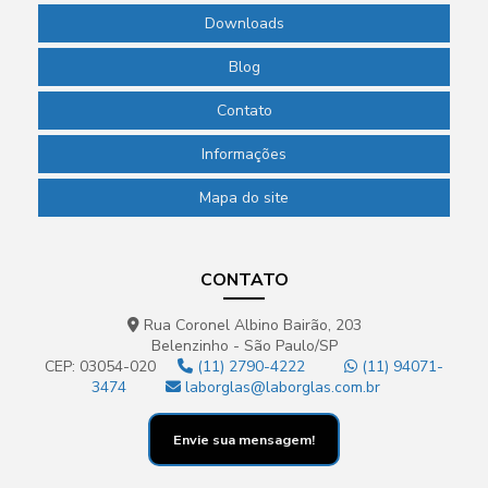
Downloads
Blog
Contato
Informações
Mapa do site
CONTATO
Rua Coronel Albino Bairão, 203
Belenzinho - São Paulo/SP
CEP: 03054-020
(11) 2790-4222
(11) 94071-
3474
laborglas@laborglas.com.br
Envie sua mensagem!