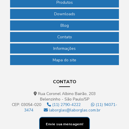
Produtos
Downloads
Blog
Contato
Informações
Mapa do site
CONTATO
Rua Coronel Albino Bairão, 203
Belenzinho - São Paulo/SP
CEP: 03054-020
(11) 2790-4222
(11) 94071-
3474
laborglas@laborglas.com.br
Envie sua mensagem!