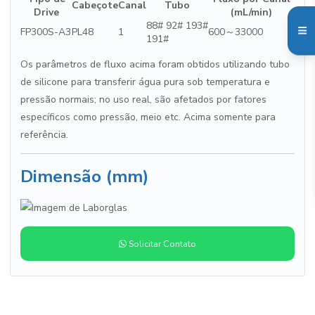
Cabeçote
Canal
Tubo
Drive
(mL/min)
88# 92# 193#
FP300S-A3
PL48
1
600～33000
191#
Os parâmetros de fluxo acima foram obtidos utilizando tubo
de silicone para transferir água pura sob temperatura e
pressão normais; no uso real, são afetados por fatores
específicos como pressão, meio etc. Acima somente para
referência.
Dimensão (mm)
Solicitar Contato