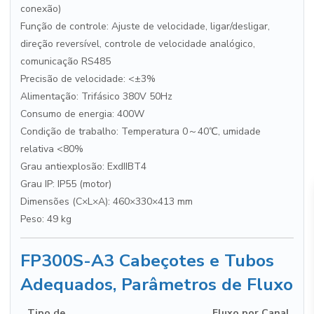
conexão)
Função de controle: Ajuste de velocidade, ligar/desligar,
direção reversível, controle de velocidade analógico,
comunicação RS485
Precisão de velocidade: <±3%
Alimentação: Trifásico 380V 50Hz
Consumo de energia: 400W
Condição de trabalho: Temperatura 0～40℃, umidade
relativa <80%
Grau antiexplosão: ExdIIBT4
Grau IP: IP55 (motor)
Dimensões (C×L×A): 460×330×413 mm
Peso: 49 kg
FP300S-A3 Cabeçotes e Tubos
Adequados, Parâmetros de Fluxo
Tipo de
Fluxo por Canal