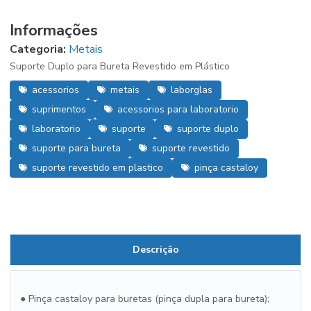
Informações
Categoria:
Metais
Suporte Duplo para Bureta Revestido em Plástico
acessorios
metais
laborglas
suprimentos
acessorios para laboratorio
laboratorio
suporte
suporte duplo
suporte para bureta
suporte revestido
suporte revestido em plastico
pinça castaloy
Descrição
● Pinça castaloy para buretas (pinça dupla para bureta);