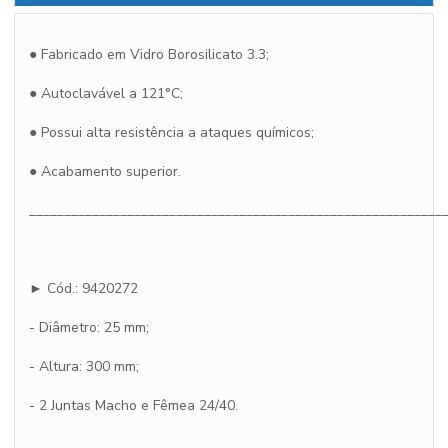
● Fabricado em Vidro Borosilicato 3.3;
● Autoclavável a 121°C;
● Possui alta resistência a ataques químicos;
● Acabamento superior.
___________________________________________________________
► Cód.: 9420272
- Diâmetro: 25 mm;
- Altura: 300 mm;
- 2 Juntas Macho e Fêmea 24/40.