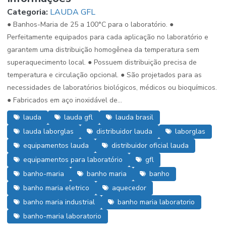
Categoria:
LAUDA GFL
● Banhos-Maria de 25 a 100°C para o laboratório. ●
Perfeitamente equipados para cada aplicação no laboratório e
garantem uma distribuição homogênea da temperatura sem
superaquecimento local. ● Possuem distribuição precisa de
temperatura e circulação opcional. ● São projetados para as
necessidades de laboratórios biológicos, médicos ou bioquímicos.
● Fabricados em aço inoxidável de...
lauda
lauda gfl
lauda brasil
lauda laborglas
distribuidor lauda
laborglas
equipamentos lauda
distribuidor oficial lauda
equipamentos para laboratório
gfl
banho-maria
banho maria
banho
banho maria eletrico
aquecedor
banho maria industrial
banho maria laboratorio
banho-maria laboratorio