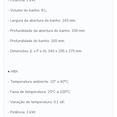
- Potência: 1 kW;
- Volume do banho: 8 L;
- Largura da abertura do banho: 245 mm;
- Profundidade da abertura do banho: 200 mm;
- Profundidade do banho: 165 mm;
- Dimensões (L x P x A): 340 x 295 x 275 mm.
● H8A
- Temperatura ambiente: 10° a 40°C;
- Faixa de temperatura: 25°C a 100°C;
- Variação de temperatura: 0,1 ±K;
- Potência: 1 kW;