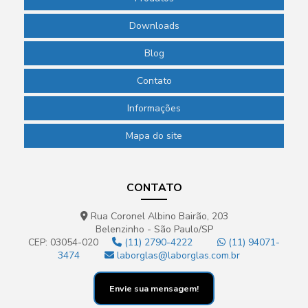
Downloads
Blog
Contato
Informações
Mapa do site
CONTATO
Rua Coronel Albino Bairão, 203
Belenzinho - São Paulo/SP
CEP: 03054-020
(11) 2790-4222
(11) 94071-
3474
laborglas@laborglas.com.br
Envie sua mensagem!