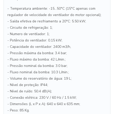
- Temperatura ambiente: -15...50°C (15°C apenas com
regulador de velocidade do ventilador do motor opcional);
- Saída efetiva de resfriamento a 20°C: 5.50 kW;
- Circuito de refrigeração: 1;
- Numero de ventilador: 1;
- Potência do ventilador: 0.15 kW;
- Capacidade do ventilador: 2400 m3/h,
- Pressão máxima da bomba: 3.4 bar;
- Fluxo máximo da bomba: 42 L/min.;
- Pressão nominal da bomba: 3.0 bar;
- Fluxo nominal da bomba: 10.3 L/min.;
- Volume do reservatório de água: 19 L;
- Nível de proteção: IP44;
- Nível de ruído: 50.4 dB(A);
- Conexão elétrica: 230 V / 60 Hz / 1.5 kW;
- Dimensões (L x P x A): 640 x 640 x 635 mm;
- Peso: 85 Kg.