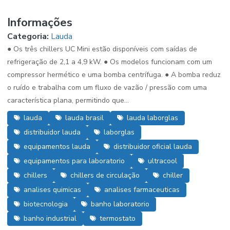
Informações
Categoria:
Lauda
● Os três chillers UC Mini estão disponíveis com saídas de
refrigeração de 2,1 a 4,9 kW. ● Os modelos funcionam com um
compressor hermético e uma bomba centrífuga. ● A bomba reduz
o ruído e trabalha com um fluxo de vazão / pressão com uma
característica plana, permitindo que...
lauda
lauda brasil
lauda laborglas
distribuidor lauda
laborglas
equipamentos lauda
distribuidor oficial lauda
equipamentos para laboratorio
ultracool
chillers
chillers de circulação
chiller
analises quimicas
analises farmaceuticas
biotecnologia
banho laboratorio
banho industrial
termostato