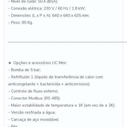
- Nível de ruído: 50.4 dB(A);
- Conexão elétrica: 230 V / 60 Hz / 1.8 kW;
- Dimensões (L x P x A): 640 x 640 x 635 mm;
- Peso: 85 Kg.
___________________________________________________________
► Opções e acessórios UC Mini:
- Bomba de 5 bar;
- Refrifluido 1 (líquido de transferência de calor com
anticongelante + bactericida + anticorrosivo);
- Controle de fluxo externo;
- Conector Modbus (RS 485);
- Maior estabilidade de temperatura ± 1K (em vez de ± 2K);
- Versão resfriada a água;
- Carcaça de aço inoxidável;
- Pés;