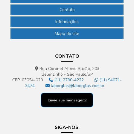
Contato
Informações
Mapa do site
CONTATO
Rua Coronel Albino Bairão, 203
Belenzinho - São Paulo/SP
CEP: 03054-020
(11) 2790-4222
(11) 94071-
3474
laborglas@laborglas.com.br
Envie sua mensagem!
SIGA-NOS!