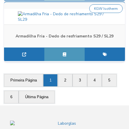
KGW Isotherm
Armadilha Fria - Dedo de resfriamento S29 / SL29
Primeira Página
1
2
3
4
5
6
Última Página