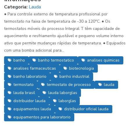
Categoria:
Lauda
● Para controle externo de temperatura profissional por
termostato na faixa de temperatura de -30 a 120°C. ● Os
termostatos móveis do processo Integral T têm capacidade de
aquecimento e resfriamento ajustável e pequeno volume interno
ativo que permite mudanças rápidas de temperatura. ● Equipados
com uma bomba adicional para...
banho
banho termostatico
analises quimicas
analises farmaceuticas
biotecnologia
banho laboratorio
banho industrial
termostato
termostato de processo
lauda
lauda brasil
lauda laborglas
distribuidor lauda
laborglas
equipamentos lauda
distribuidor oficial lauda
equipamentos para laboratorio