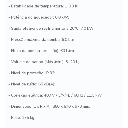
- Estabilidade de temperatura: ± 0.3 K;
- Potência do aquecedor: 6.0 kW;
- Saída efetiva de resfriamento a 20°C: 7.0 kW;
- Pressão máxima da bomba: 6.0 bar;
- Fluxo da bomba (pressão): 60 L/min.;
- Volume do banho (Máx./min.): 8...20 L;
- Nível de proteção: IP 32;
- Nível de ruído: 65 dB(A);
- Conexão elétrica: 400 V / 3/N/PE / 60Hz / 11.5 kW;
- Dimensões (L x P x A): 850 x 670 x 970 mm;
- Peso: 175 kg.