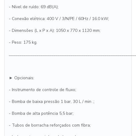
- Nível de ruído: 69 dB(A);
- Conexão elétrica: 400 V / 3/N/PE / 60Hz / 16.0 kW;
- Dimensões (L x P x A): 1050 x 770 x 1120 mm;
- Peso: 175 kg.
___________________________________________________________
► Opcionais:
- Instrumento de controle de fluxo;
- Bomba de baixa pressão 1 bar, 30 L / min .;
- Bomba de alta potência 5,5 bar;
- Tubos de borracha reforçados com fibra;