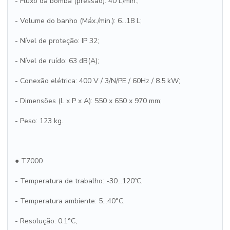
- Fluxo da bomba (pressão): 40 L/min.;
- Volume do banho (Máx./min.): 6...18 L;
- Nível de proteção: IP 32;
- Nível de ruído: 63 dB(A);
- Conexão elétrica: 400 V / 3/N/PE / 60Hz / 8.5 kW;
- Dimensões (L x P x A): 550 x 650 x 970 mm;
- Peso: 123 kg.
● T7000
- Temperatura de trabalho: -30...120ºC;
- Temperatura ambiente: 5...40°C;
- Resolução: 0.1°C;