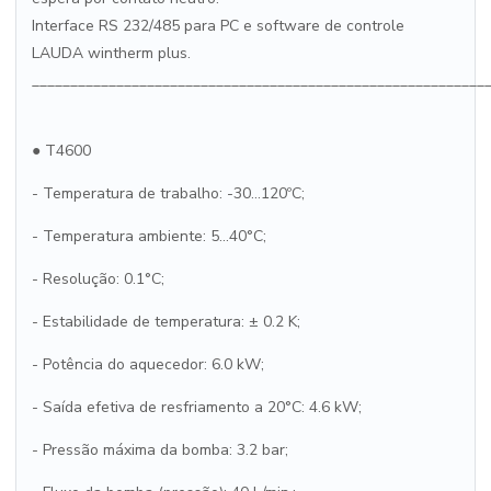
Interface RS 232/485 para PC e software de controle
LAUDA wintherm plus.
___________________________________________________________
● T4600
- Temperatura de trabalho: -30...120ºC;
- Temperatura ambiente: 5...40°C;
- Resolução: 0.1°C;
- Estabilidade de temperatura: ± 0.2 K;
- Potência do aquecedor: 6.0 kW;
- Saída efetiva de resfriamento a 20°C: 4.6 kW;
- Pressão máxima da bomba: 3.2 bar;