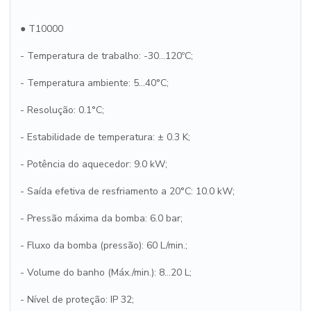
● T10000
- Temperatura de trabalho: -30...120ºC;
- Temperatura ambiente: 5...40°C;
- Resolução: 0.1°C;
- Estabilidade de temperatura: ± 0.3 K;
- Potência do aquecedor: 9.0 kW;
- Saída efetiva de resfriamento a 20°C: 10.0 kW;
- Pressão máxima da bomba: 6.0 bar;
- Fluxo da bomba (pressão): 60 L/min.;
- Volume do banho (Máx./min.): 8...20 L;
- Nível de proteção: IP 32;