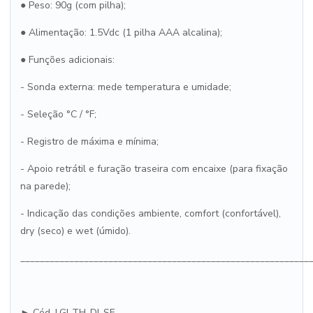
● Peso: 90g (com pilha);
● Alimentação: 1.5Vdc (1 pilha AAA alcalina);
● Funções adicionais:
- Sonda externa: mede temperatura e umidade;
- Seleção °C / °F;
- Registro de máxima e mínima;
- Apoio retrátil e furação traseira com encaixe (para fixação
na parede);
- Indicação das condições ambiente, comfort (confortável),
dry (seco) e wet (úmido).
___________________________________________________________
► Cód. LGI-TH-DI-SE