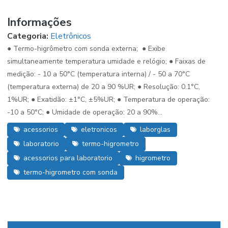
Informações
Categoria:
Eletrônicos
● Termo-higrômetro com sonda externa; ● Exibe
simultaneamente temperatura umidade e relógio; ● Faixas de
medição: - 10 a 50°C (temperatura interna) / - 50 a 70°C
(temperatura externa) de 20 a 90 %UR; ● Resolução: 0.1°C,
1%UR; ● Exatidão: ±1°C, ±5%UR; ● Temperatura de operação:
-10 a 50°C; ● Umidade de operação: 20 a 90%...
acessorios
eletronicos
laborglas
laboratorio
termo-higrometro
acessorios para laboratorio
higrometro
termo-higrometro com sonda