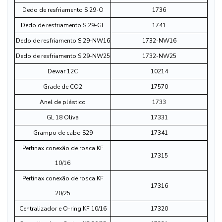
Dedo de resfriamento S 29-O
1736
Dedo de resfriamento S 29-GL
1741
Dedo de resfriamento S 29-NW16
1732-NW16
Dedo de resfriamento S 29-NW25
1732-NW25
Dewar 12C
10214
Grade de CO2
17570
Anel de plástico
1733
GL 18 Oliva
17331
Grampo de cabo S29
17341
Pertinax conexão de rosca KF
17315
10/16
Pertinax conexão de rosca KF
17316
20/25
Centralizador e O-ring KF 10/16
17320