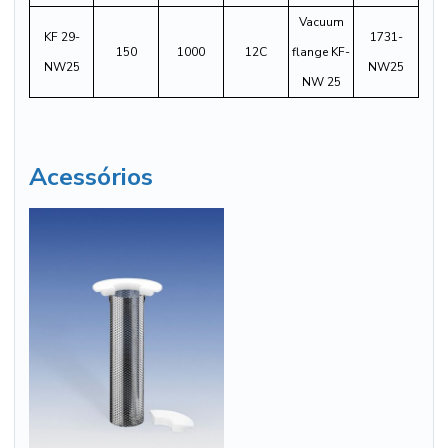
Vacuum
KF 29-
1731-
150
1000
12C
flange KF-
NW25
NW25
NW 25
Acessórios