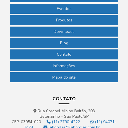
Eventos
Produtos
Downloads
Blog
Contato
Informações
Mapa do site
CONTATO
Rua Coronel Albino Bairão, 203
Belenzinho - São Paulo/SP
CEP: 03054-020
(11) 2790-4222
(11) 94071-
3474
laborglas@laborglas.com.br