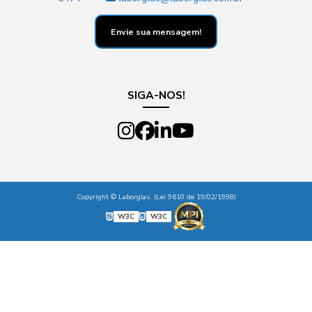
Envie sua mensagem!
SIGA-NOS!
Copyright © Laborglas. (Lei 9610 de 19/02/1998)
W3C
W3C