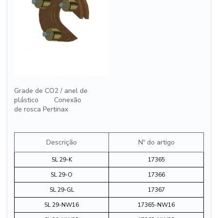
Grade de CO2 / anel de
plástico Conexão
de rosca Pertinax
Descrição
Nº do artigo
SL 29-K
17365
SL 29-O
17366
SL 29-GL
17367
SL 29-NW16
17365-NW16