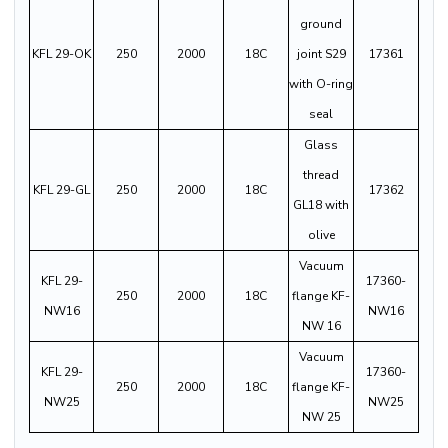
ground
KFL 29-OK
250
2000
18C
joint S29
17361
with O-ring
seal
Glass
thread
KFL 29-GL
250
2000
18C
17362
GL18 with
olive
Vacuum
KFL 29-
17360-
250
2000
18C
flange KF-
NW16
NW16
NW 16
Vacuum
KFL 29-
17360-
250
2000
18C
flange KF-
NW25
NW25
NW 25