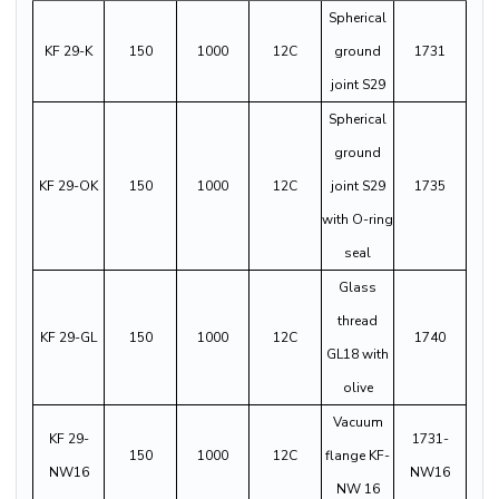
Spherical
KF 29-K
150
1000
12C
ground
1731
joint S29
Spherical
ground
KF 29-OK
150
1000
12C
joint S29
1735
with O-ring
seal
Glass
thread
KF 29-GL
150
1000
12C
1740
GL18 with
olive
Vacuum
KF 29-
1731-
150
1000
12C
flange KF-
NW16
NW16
NW 16