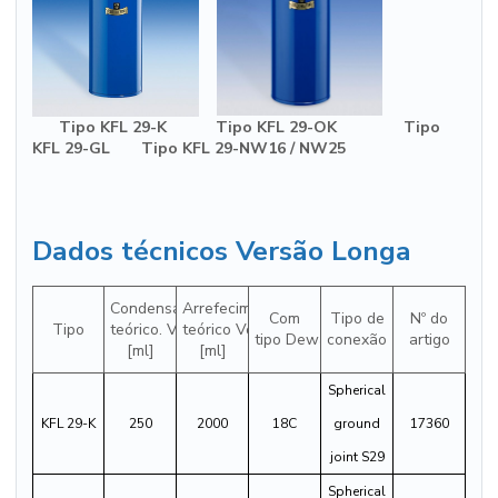
Tipo KFL 29-K Tipo KFL 29-OK Tipo
KFL 29-GL Tipo KFL 29-NW16 / NW25
Dados técnicos Versão Longa
Condensado
Arrefecimento
Com
Tipo de
Nº do
Tipo
teórico. Vol.
teórico Vol.
tipo Dewar
conexão
artigo
[ml]
[ml]
Spherical
KFL 29-K
250
2000
18C
ground
17360
joint S29
Spherical