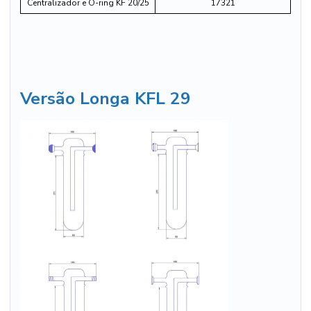
Centralizador e O-ring KF 20/25
17321
Versão Longa KFL 29