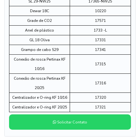
SL 29-NW25
17365-NW25
Dewar 18C
10220
Grade de CO2
17571
Anel de plástico
1733 -L
GL 18 Oliva
17331
Grampo de cabo S29
17341
Conexão de rosca Pertinax KF
17315
10/16
Conexão de rosca Pertinax KF
17316
20/25
Centralizador e O-ring KF 10/16
17320
Centralizador e O-ring KF 20/25
17321
Solicitar Contato