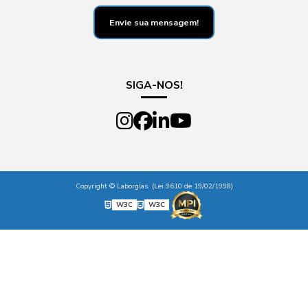
Envie sua mensagem!
SIGA-NOS!
Copyright © Laborglas. (Lei 9610 de 19/02/1998)
W3C
W3C