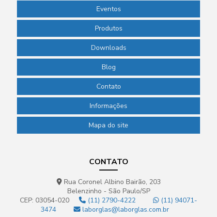
Eventos
Produtos
Downloads
Blog
Contato
Informações
Mapa do site
CONTATO
Rua Coronel Albino Bairão, 203
Belenzinho - São Paulo/SP
CEP: 03054-020
(11) 2790-4222
(11) 94071-
3474
laborglas@laborglas.com.br