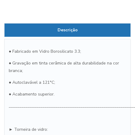
Descrição
● Fabricado em Vidro Borosilicato 3.3;
● Gravação em tinta cerâmica de alta durabilidade na cor
branca;
● Autoclavável a 121°C;
● Acabamento superior.
___________________________________________________________
► Torneira de vidro: