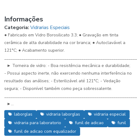
Informações
Categoria:
Vidrarias Especiais
● Fabricado em Vidro Borosilicato 3.3; ● Gravação em tinta
cerâmica de alta durabilidade na cor branca; ● Autoclavável a
121°C; ● Acabamento superior.
_____________________________________________________________
► Torneira de vidro: - Boa resistência mecânica e durabilidade;
- Possui aspecto inerte, não exercendo nenhuma interferência no
resultado das análises; - Esterilizável até 121°C; - Vedação
segura; - Disponível também como peça sobressalente.
_____________________________________________________________
►...
laborglas
vidraria laborglas
vidraria especial
vidraria para laboratorio
funil de adicao
funil
funil de adicao com equalizador