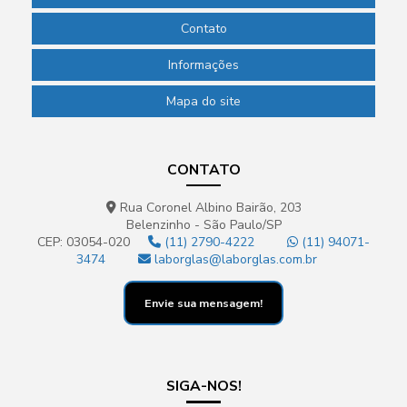
Contato
Informações
Mapa do site
CONTATO
Rua Coronel Albino Bairão, 203
Belenzinho - São Paulo/SP
CEP: 03054-020
(11) 2790-4222
(11) 94071-
3474
laborglas@laborglas.com.br
Envie sua mensagem!
SIGA-NOS!