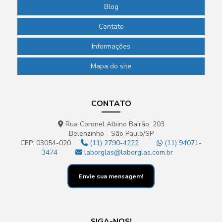
Blog
Contato
Informações
Mapa do site
CONTATO
Rua Coronel Albino Bairão, 203
Belenzinho - São Paulo/SP
CEP: 03054-020
(11) 2790-4222
(11) 94071-
3474
laborglas@laborglas.com.br
Envie sua mensagem!
SIGA-NOS!