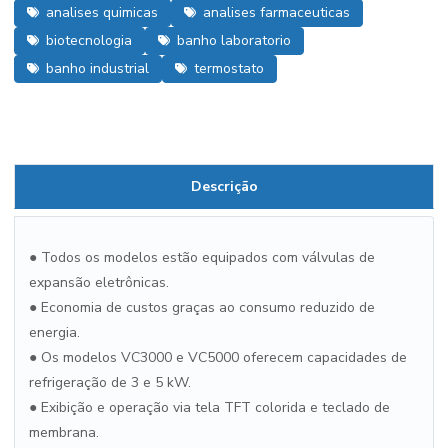
analises quimicas
analises farmaceuticas
biotecnologia
banho laboratorio
banho industrial
termostato
Descrição
● Todos os modelos estão equipados com válvulas de
expansão eletrônicas.
● Economia de custos graças ao consumo reduzido de
energia.
● Os modelos VC3000 e VC5000 oferecem capacidades de
refrigeração de 3 e 5 kW.
● Exibição e operação via tela TFT colorida e teclado de
membrana.