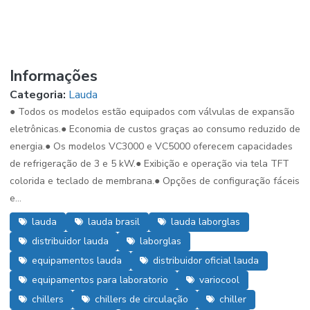
Informações
Categoria:
Lauda
● Todos os modelos estão equipados com válvulas de expansão
eletrônicas.● Economia de custos graças ao consumo reduzido de
energia.● Os modelos VC3000 e VC5000 oferecem capacidades
de refrigeração de 3 e 5 kW.● Exibição e operação via tela TFT
colorida e teclado de membrana.● Opções de configuração fáceis
e...
lauda
lauda brasil
lauda laborglas
distribuidor lauda
laborglas
equipamentos lauda
distribuidor oficial lauda
equipamentos para laboratorio
variocool
chillers
chillers de circulação
chiller