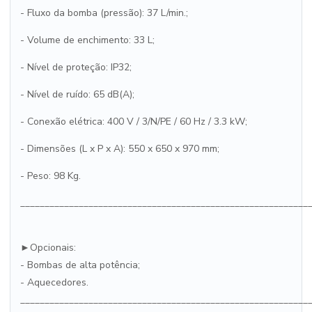
- Fluxo da bomba (pressão): 37 L/min.;
- Volume de enchimento: 33 L;
- Nível de proteção: IP32;
- Nível de ruído: 65 dB(A);
- Conexão elétrica: 400 V / 3/N/PE / 60 Hz / 3.3 kW;
- Dimensões (L x P x A): 550 x 650 x 970 mm;
- Peso: 98 Kg.
___________________________________________________________
►Opcionais:
- Bombas de alta potência;
- Aquecedores.
___________________________________________________________