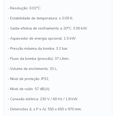
- Resolução: 0.01°C;
- Estabilidade de temperatura: ± 0.05 K;
- Saída efetiva de resfriamento a 20°C: 3.00 kW;
- Aquecedor de energia opcional: 1.5 kW;
- Pressão máxima da bomba: 3.2 bar;
- Fluxo da bomba (pressão): 37 L/min.;
- Volume de enchimento: 33 L;
- Nível de proteção: IP32;
- Nível de ruído: 57 dB(A);
- Conexão elétrica: 230 V / 60 Hz / 1.8 kW;
- Dimensões (L x P x A): 550 x 650 x 970 mm;