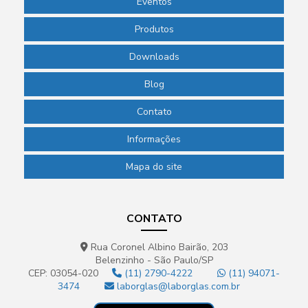
Eventos
Produtos
Downloads
Blog
Contato
Informações
Mapa do site
CONTATO
Rua Coronel Albino Bairão, 203
Belenzinho - São Paulo/SP
CEP: 03054-020
(11) 2790-4222
(11) 94071-
3474
laborglas@laborglas.com.br