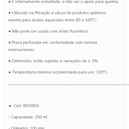
● É internamente esmaltado, a não ser o apoio para queima;
● Utilizado na filtração a vácuo de produtos químicos,
mesmo para ácidos aquecidos entre 80 a 100°C;
● Não pode ser usado com ácido fluorídrico;
● Placa perfurada em conformidade com normas
internacionais;
● Dimensões estão sujeitas a variações de ± 2%;
● Temperatura máxima recomendada para uso: 130°C.
___________________________________________________________
► Cód. 9933824
- Capacidade: 250 ml;
- Diâmetro: 100 mm.