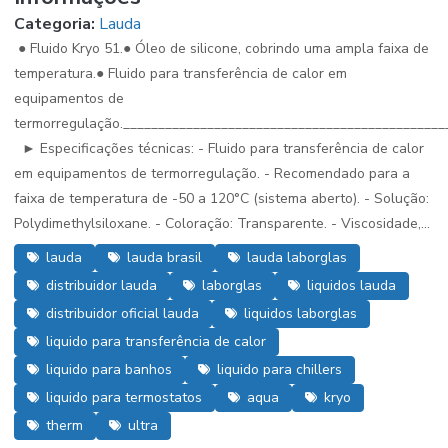
Categoria:
Lauda
● Fluido Kryo 51.● Óleo de silicone, cobrindo uma ampla faixa de
temperatura.● Fluido para transferência de calor em
equipamentos de
termorregulação.______________________________________________
► Especificações técnicas: - Fluido para transferência de calor
em equipamentos de termorregulação. - Recomendado para a
faixa de temperatura de -50 a 120°C (sistema aberto). - Solução:
Polydimethylsiloxane. - Coloração: Transparente. - Viscosidade,...
lauda
lauda brasil
lauda laborglas
distribuidor lauda
laborglas
liquidos lauda
distribuidor oficial lauda
liquidos laborglas
liquido para transferência de calor
liquido para banhos
liquido para chillers
liquido para termostatos
aqua
kryo
therm
ultra