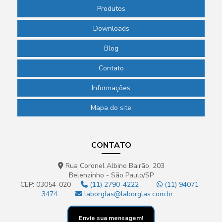
Produtos
Downloads
Blog
Contato
Informações
Mapa do site
CONTATO
Rua Coronel Albino Bairão, 203
Belenzinho - São Paulo/SP
CEP: 03054-020
(11) 2790-4222
(11) 94071-
3474
laborglas@laborglas.com.br
Envie sua mensagem!