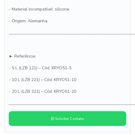
- Material incompatível: silicone.
- Origem: Alemanha.
___________________________________________________________
► Referência:
- 5 L (LZB 121) – Cód. KRYO51-5
- 10 L (LZB 221) – Cód. KRYO51-10
- 20 L (LZB 321) – Cód. KRYO51-20
___________________________________________________________
Solicitar Contato