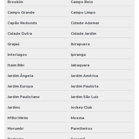
Brooklin
Campo Belo
Fábrica de vidraria para laboratório
Campo Grande
Campo Limpo
Fabricante de vidrarias para laboratório
Capão Redondo
Cidade Ademar
Filtro de seringa
Cidade Dutra
Cidade Jardim
Filtro de ventilação
Grajaú
Ibirapuera
Interlagos
Ipiranga
Fornecedor de vidraria para laboratório
Itaim Bibi
Jabaquara
Fornecedores de materiais para laboratório
Jardim Ângela
Jardim América
Forno para laboratório
Jardim Europa
Jardim Paulista
Forno mufla
Jardim Paulistano
Jardim São Luiz
Forno mufla preço
Jardins
Jockey Club
Frasco bod
M'Boi Mirim
Moema
Frasco Erlenmeyer graduado
Morumbi
Parelheiros
Frasco lavador de gases tipo drechsel
Pedreira
Sacomã