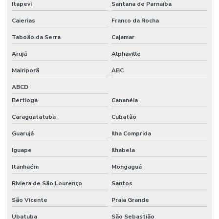
Itapevi
Santana de Parnaíba
Materiais para laboratório
Caierias
Franco da Rocha
Medidor de ion seletivo
Taboão da Serra
Cajamar
Medidor de ise
Arujá
Alphaville
Medidor multiparametros de água
Mairiporã
ABC
Medidor de oxigênio dissolvido
ABCD
Medidor de potássio
Bertioga
Cananéia
Caraguatatuba
Cubatão
Medidor de sal
Guarujá
Ilha Comprida
Medidor de sódio
Iguape
Ilhabela
Medidores para agricultura
Itanhaém
Mongaguá
Membrana de filtração
Riviera de São Lourenço
Santos
Microcentrífuga refrigerada
São Vicente
Praia Grande
Microcentrifugas para laboratório
Ubatuba
São Sebastião