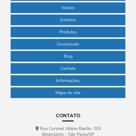
Phmetro portátil preço
Videos
Picnômetro de vidro
Eventos
Picnômetro de vidro com termômetro
Produtos
Pipeta de laboratório
Downloads
Pipeta para laboratório de química
Blog
Pipeta pasteur descartável
Contato
Pipeta pasteur plástico preço
Informações
Pipetador automático
Mapa do site
Pipetador manual preço
Pipetadores para laboratório
CONTATO
Placa de petri para laboratório
Ponteira para laboratório
Rua Coronel Albino Bairão, 203
Belenzinho - São Paulo/SP