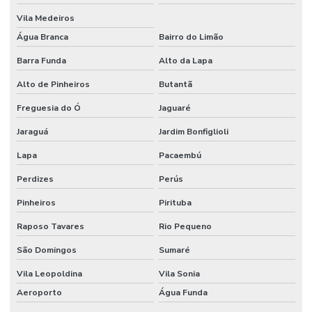
Vila Medeiros
Eletrodo de ph
Água Branca
Bairro do Limão
Eletrodo de ph preço
Barra Funda
Alto da Lapa
Equipamentos cromatográficos
Alto de Pinheiros
Butantã
Equipamentos para laboratório de química
Freguesia do Ó
Jaguaré
Equipamentos de laboratório de química banho maria
Jaraguá
Jardim Bonfiglioli
Espátula para laboratório
Lapa
Pacaembú
Espátula para laboratório de química
Perdizes
Perús
Pinheiros
Pirituba
Espectrofotômetro análise de água
Raposo Tavares
Rio Pequeno
Espectrofotômetro comprar
São Domingos
Sumaré
Estufa de secagem digital
Vila Leopoldina
Vila Sonia
Estufa de secagem digital para laboratório
Aeroporto
Água Funda
Estufa de secagem para laboratório