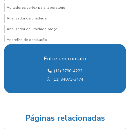
Agitadores vortex para laboratório
Analisador de umidade
Analisador de umidade preço
Aparelho de destilação
Aparelho de destilação fracionada
Entre em contato
Aparelho para determinação de arsênio
(11) 2790-4222
Aquecedor para laboratório
(11) 94071-3474
Balança analítica
Balança analítica preço
Balança para densidade
Balança semi analítica
Páginas relacionadas
Balança semi analítica preço