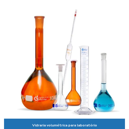
Balanças industriais preços
Balão fundo redondo
Balão volumétrico comprar
Balão volumétrico preço
Balão volumétrico de vidro
Banho para calibração de termômetros
Banho de circulação
Banho maria digital
Banho maria digital para laboratório
Banho maria de laboratório
Banho maria de laboratório preço
Banho termostático com circulação externa
Vidraria volumétrica para laboratório