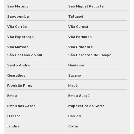
São Mateus
São Miguel Paulista
Hplc equipamento
Sapopemba
Tatuapé
Incubadora laboratório
Vila Carrão
Vila Curuçá
Incubadora Shaker
Vila Esperança
Vila Formosa
Kit para análise de água
Vila Matilde
Vila Prudente
Kit de vidrarias para laboratório
São Caetano do sul
São Bernardo do Campo
Lâmina de vidro
Santo André
Diadema
Lamínula de vidro
Guarulhos
Suzano
Macropipetador manual
Ribeirão Pires
Mauá
Macropipetador preço
Embu
Embu Guaçú
Embu das Artes
Itapecerica da Serra
Manifold filtração
Osasco
Barueri
Manta aquecedora
Jandira
Cotia
Manta aquecedora laboratório preço