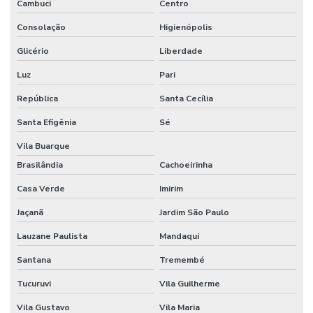
Cuba para cromatografia
Cambuci
Centro
Cuba para dissolutor
Consolação
Higienópolis
Glicério
Liberdade
Datalogger
Luz
Pari
Dessecador a vácuo
República
Santa Cecília
Dessecador a vácuo preço
Santa Efigênia
Sé
Dessecador a vácuo vidro
Vila Buarque
Destilador de nitrogênio
Brasilândia
Cachoeirinha
Destilador de nitrogênio preço
Casa Verde
Imirim
Dispensador para laboratório
Jaçanã
Jardim São Paulo
Dispensador laboratório de química
Lauzane Paulista
Mandaqui
Dispensador de líquidos
Santana
Tremembé
Tucuruvi
Vila Guilherme
Dispensador de líquidos para laboratório
Vila Gustavo
Vila Maria
Distribuidor wheaton