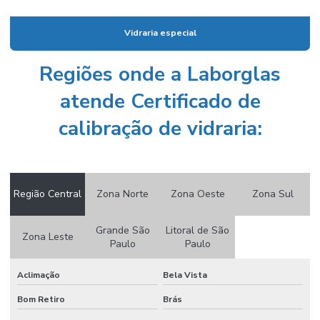
Conjunto de destilação
Conjunto extrator de soxhlet
Vidraria especial
Conjunto de filtração
Regiões onde a Laborglas
Conjunto de filtração a vácuo
atende Certificado de
Conserto de vidraria de laboratório
calibração de vidraria:
Consumíveis icp
Consumíveis para laboratório
Contador de colônias
Região Central
Zona Norte
Zona Oeste
Zona Sul
Controlador de vácuo
Grande São
Litoral de São
Zona Leste
Copo becker graduado
Paulo
Paulo
Copo becker de vidro
Aclimação
Bela Vista
Copo becker vidro graduado
Bom Retiro
Brás