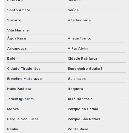
Frasco mariotte
Santo Amaro
Saúde
Frasco mariotte com torneira
Socorro
Vila Andrade
Frasco reagente graduado tampa azul preço
Vila Mariana
Água Rasa
Anália Franco
Frasco reagente com tampa de rosca
Aricanduva
Artur Alvim
Frasco roller
Belém
Cidade Patriarca
Frasco roux
Cidade Tiradentes
Engenheiro Goulart
Freezer para laboratório
Ermelino Matarazzo
Guianazes
Funil de separação laboratório
Itaim Paulista
Itaquera
Funil de separação preço
Jardim Iguatemi
José Bonifácio
Haste magnética
Moóca
Parque do Carmo
Haste magnética flexível
Parque São Lucas
Parque São Rafael
Homogeneizador tipo stomacher
Penha
Ponte Rasa