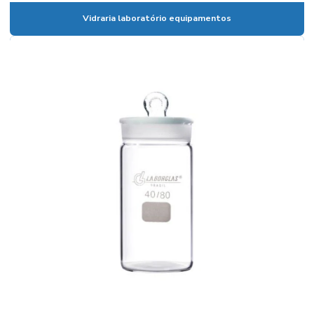
Câmaras climáticas
Vidraria laboratório equipamentos
Centrífuga para laboratório
Centrífuga para laboratório de análises clínicas
Certificado de calibração de vidraria
Coluna cromatográfica de vidro
Condensador para laboratório
Condutivimetro de bancada
Condutivímetro de bancada preço
Condutivímetro portátil
Condutivimetro portátil preço
Cone imhoff graduado
Cone imhoff graduado em vidro