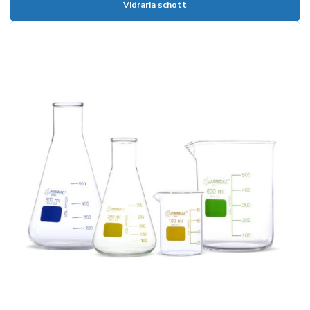
Vidraria schott
Bureta graduada
Bureta graduada 25 ml
Bureta graduada preço
Bureta laboratório
Cadinho de Porcelana
Cadinho de porcelana preço
Cadinho de porcelana temperatura máxima
Calibração de vidrarias de laboratório
Calibração de vidrarias rbc
Câmara climática para estudo de estabilidade
Câmara climática para laboratório
Câmara fotoestabilidade