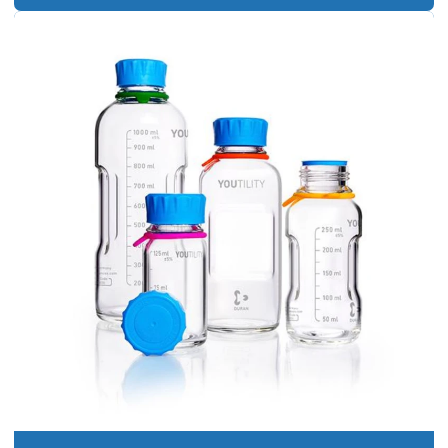
Banho termostático lauda
Banho termostatizado com refrigeração e circulação
Banho de ultrassom
Banho ultratermostático
Banho viscosidade cinemática
Becker em polipropileno
Bomba de membrana
Bomba peristaltica
Bomba de vácuo
Bomba de vácuo de palhetas rotativas
Bureta digital
Bureta digital preço