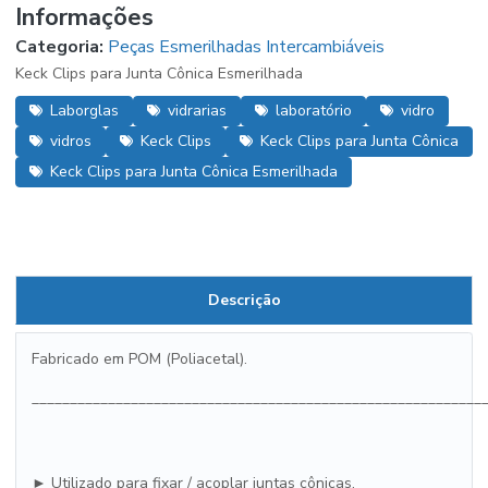
Informações
Categoria:
Peças Esmerilhadas Intercambiáveis
Keck Clips para Junta Cônica Esmerilhada
Laborglas
vidrarias
laboratório
vidro
vidros
Keck Clips
Keck Clips para Junta Cônica
Keck Clips para Junta Cônica Esmerilhada
Descrição
Fabricado em POM (Poliacetal).
___________________________________________________________
► Utilizado para fixar / acoplar juntas cônicas.