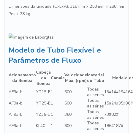
Dimensões da unidade (C×L×A): 318 mm × 258 mm × 288 mm
Peso: 28 kg
Modelo de Tubo Flexível e
Parâmetros de Fluxo
Cabeça
Acionamento
Velocidade
Material
da
Canais
Modelo d
da Bomba
Máx. (rpm)
do Tubo
Bomba
Todas
AF9a-b
YT15-E
1
600
13#14#19#16#
as séries
Todas
AF9a-b
YT25-E
1
600
15#24#35#36#
as séries
Todas
AF9a-b
YZ35-E
1
360
73#82#
as séries
Todas
AF9a-b
KL40
1
600
186#187#
as séries