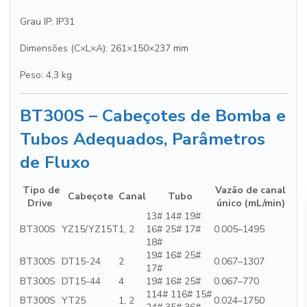
Grau IP: IP31
Dimensões (C×L×A): 261×150×237 mm
Peso: 4,3 kg
BT300S – Cabeçotes de Bomba e
Tubos Adequados, Parâmetros
de Fluxo
Tipo de
Vazão de canal
Cabeçote
Canal
Tubo
Drive
único (mL/min)
13# 14# 19#
BT300S
YZ15/YZ15T
1, 2
16# 25# 17#
0.005–1495
18#
19# 16# 25#
BT300S
DT15-24
2
0.067–1307
17#
BT300S
DT15-44
4
19# 16# 25#
0.067–770
114# 116# 15#
BT300S
YT25
1, 2
0.024–1750