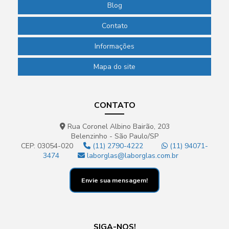
Blog
Contato
Informações
Mapa do site
CONTATO
Rua Coronel Albino Bairão, 203
Belenzinho - São Paulo/SP
CEP: 03054-020
(11) 2790-4222
(11) 94071-
3474
laborglas@laborglas.com.br
Envie sua mensagem!
SIGA-NOS!