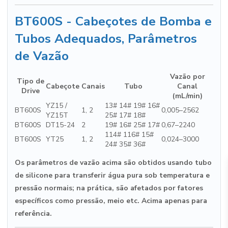
BT600S - Cabeçotes de Bomba e
Tubos Adequados, Parâmetros
de Vazão
Vazão por
Tipo de
Cabeçote
Canais
Tubo
Canal
Drive
(mL/min)
YZ15 /
13# 14# 19# 16#
BT600S
1, 2
0,005–2562
YZ15T
25# 17# 18#
BT600S
DT15-24
2
19# 16# 25# 17#
0,67–2240
114# 116# 15#
BT600S
YT25
1, 2
0,024–3000
24# 35# 36#
Os parâmetros de vazão acima são obtidos usando tubo
de silicone para transferir água pura sob temperatura e
pressão normais; na prática, são afetados por fatores
específicos como pressão, meio etc. Acima apenas para
referência.